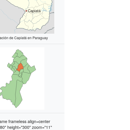
Capiatá
zación de Capiatá en Paraguay
ame frameless align=center
280" height="300" zoom="11"