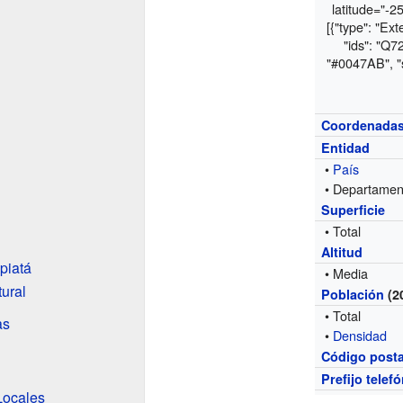
latitude="-
[{"type": "Ex
"ids": "Q72
"#0047AB", "st
Coordenada
Entidad
•
País
• Departamen
Superficie
• Total
Altitud
piatá
• Media
tural
Población
(2
• Total
as
•
Densidad
Código posta
Prefijo telef
Locales