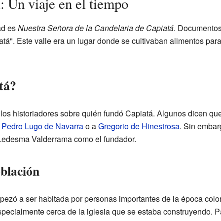
: Un viaje en el tiempo
ad es
Nuestra Señora de la Candelaria de Capiatá
. Documentos
tá". Este valle era un lugar donde se cultivaban alimentos para
tá?
los historiadores sobre quién fundó Capiatá. Algunos dicen qu
a
Pedro Lugo de Navarra
o a
Gregorio de Hinestrosa
. Sin emba
e Ledesma Valderrama como el fundador.
oblación
pezó a ser habitada por personas importantes de la época colo
specialmente cerca de la iglesia que se estaba construyendo. P