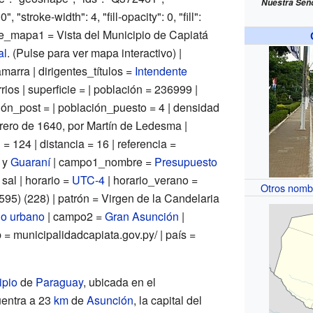
Nuestra Seño
, "stroke-width": 4, "fill-opacity": 0, "fill":
e_mapa1 = Vista del Municipio de Capiatá
al
. (Pulse para ver mapa interactivo) |
arra | dirigentes_títulos =
Intendente
rios | superficie = | población = 236999 |
ón_post = | población_puesto = 4 | densidad
brero de 1640,
por Martín de Ledesma
|
d = 124 | distancia = 16 | referencia =
y
Guaraní
| campo1_nombre =
Presupuesto
sal | horario =
UTC-4
| horario_verano =
Otros nomb
 (595) (228) | patrón = Virgen de la Candelaria
o urbano
| campo2 =
Gran Asunción
|
= municipalidadcapiata.gov.py/ | país =
ipio
de
Paraguay
, ubicada en el
uentra a 23
km
de
Asunción
, la capital del