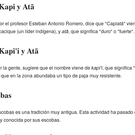
Kapi y Atã
por el profesor Esteban Antonio Romero, dice que "Capiatá" vie
cacique (un líder indígena), y
atã
, que significa "duro" o "fuerte".
Kapi'i y Atã
or la gente, sugiere que el nombre viene de
kapi'i
, que significa 
a que en la zona abundaba un tipo de paja muy resistente.
obas
escobas es una tradición muy antigua. Esta actividad ha pasado
y conocida por sus escobas.