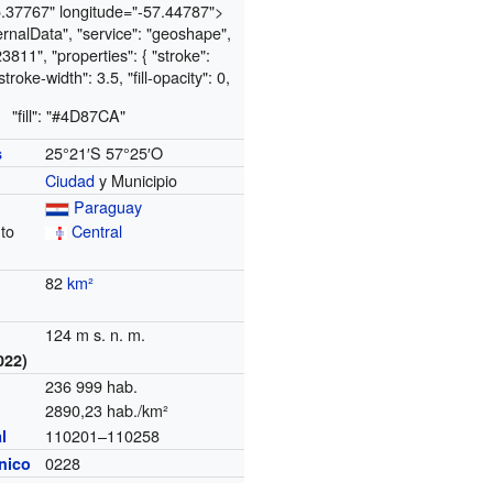
25.37767" longitude="-57.44787">
ternalData", "service": "geoshape",
3811", "properties": { "stroke":
roke-width": 3.5, "fill-opacity": 0,
"fill": "#4D87CA"
25°21′S
57°25′O
s
Ciudad
y Municipio
Paraguay
to
Central
82
km²
124 m s. n. m.
022)
236 999 hab.
2890,23 hab./km²
110201–110258
l
0228
ónico