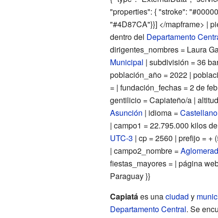
"properties": { "stroke": "#000000"
"#4D87CA"}}] </mapframe> | pi
dentro del
Departamento Centr
dirigentes_nombres = Laura Gam
Municipal
| subdivisión = 36 bar
población_año = 2022 | poblaci
= | fundación_fechas = 2 de fe
gentilicio = Capiateño/a | altitu
Asunción
| idioma =
Castellano
| campo1 = 22.795.000 kilos de 
UTC-3
| cp = 2560 | prefijo = +
| campo2_nombre =
Aglomerad
fiestas_mayores = | página web 
Paraguay }}
Capiatá
es una
ciudad
y
munic
Departamento Central
. Se enc