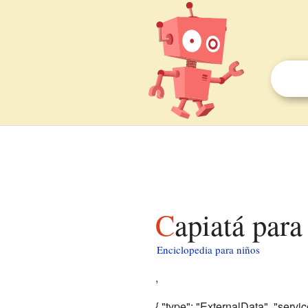
Capiatá para
Enciclopedia para niños
,
{ "type": "ExternalData", "servi