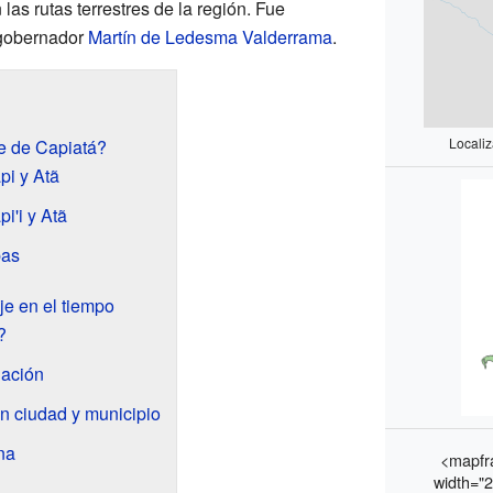
las rutas terrestres de la región. Fue
 gobernador
Martín de Ledesma Valderrama
.
Locali
e de Capiatá?
pi y Atã
i'i y Atã
bas
je en el tiempo
?
lación
en ciudad y municipio
na
<mapfr
width="