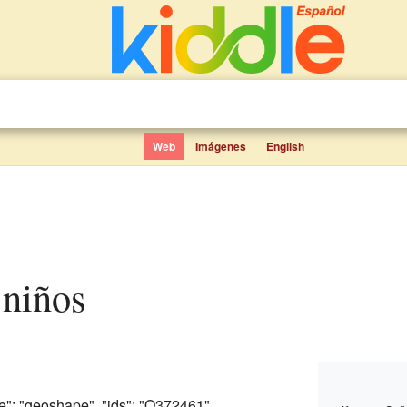
Web
Imágenes
English
 niños
ce": "geoshape", "ids": "Q372461",