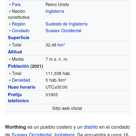
•
País
Reino Unido
• Nación
Inglaterra
constitutiva
•
Región
Sudeste de Inglaterra
•
Condado
Sussex Occidental
Superficie
• Total
32,48
km²
Altitud
• Media
7 m s. n. m.
Población
(2021)
• Total
111,338 hab.
•
Densidad
0 hab./km²
UTC±00:00
Huso horario
01903
Prefijo
telefónico
Sitio web oficial
Worthing
es un pueblo costero y un
distrito
en el condado
de
Sussex Occidental
,
Inglaterra
. Se encuentra a unos 16