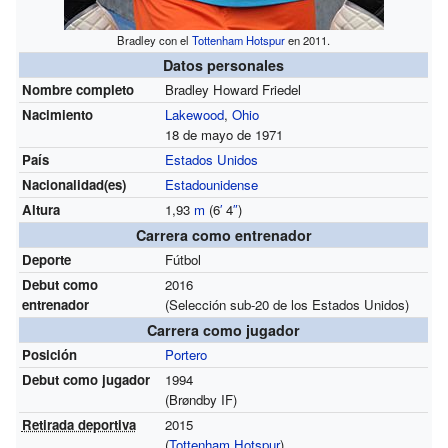
Bradley con el
Tottenham Hotspur
en 2011.
Datos personales
Nombre completo
Bradley Howard Friedel
Nacimiento
Lakewood
,
Ohio
18 de mayo de 1971
País
Estados Unidos
Nacionalidad(es)
Estadounidense
Altura
1,93
m
(6
′
4
″
)
Carrera como entrenador
Deporte
Fútbol
Debut como
2016
entrenador
(Selección sub-20 de los Estados Unidos)
Carrera como jugador
Posición
Portero
Debut como jugador
1994
(Brøndby IF)
Retirada deportiva
2015
(
Tottenham Hotspur
)