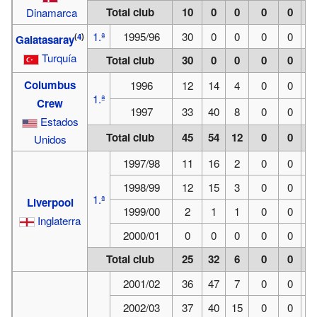
Total club
10
0
0
0
0
0
Dinamarca
1.ª
1995/96
30
0
0
0
0
0
(
4
)
Galatasaray
Turquía
Total club
30
0
0
0
0
0
Columbus
1996
12
14
4
0
0
0
1.ª
Crew
1997
33
40
8
0
0
0
Estados
Total club
45
54
12
0
0
0
Unidos
1997/98
11
16
2
0
0
0
1998/99
12
15
3
0
0
0
1.ª
Liverpool
1999/00
2
1
1
0
0
0
Inglaterra
2000/01
0
0
0
0
0
0
Total club
25
32
6
0
0
0
2001/02
36
47
7
0
0
0
2002/03
37
40
15
0
0
0