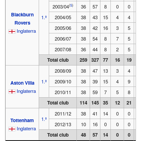
(
5
)
2003/04
36
57
8
0
0
0
Blackburn
1.ª
2004/05
38
43
15
4
4
2
Rovers
2005/06
38
42
16
3
5
1
Inglaterra
2006/07
38
54
8
7
5
4
2007/08
36
44
8
2
5
0
Total club
259
327
77
16
19
7
2008/09
38
47
13
3
4
1
1.ª
2009/10
38
39
15
4
9
0
Aston Villa
Inglaterra
2010/11
38
59
7
5
8
0
Total club
114
145
35
12
21
1
2011/12
38
41
14
0
0
0
1.ª
Tottenham
2012/13
10
16
0
0
0
0
Inglaterra
Total club
48
57
14
0
0
0