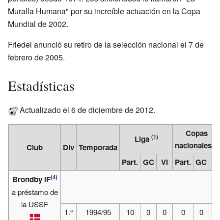
Muralla Humana" por su increíble actuación en la Copa
Mundial de 2002.
Friedel anunció su retiro de la selección nacional el 7 de
febrero de 2005.
Estadísticas
Actualizado el 6 de diciembre de 2012.
Copas
(
1
)
Liga
(
2
)
nacionales
Club
Div
Temporada
Part.
GC
VI
Part.
GC
VI
(
4
)
Brondby IF
a préstamo de
la USSF
1.ª
1994/95
10
0
0
0
0
0