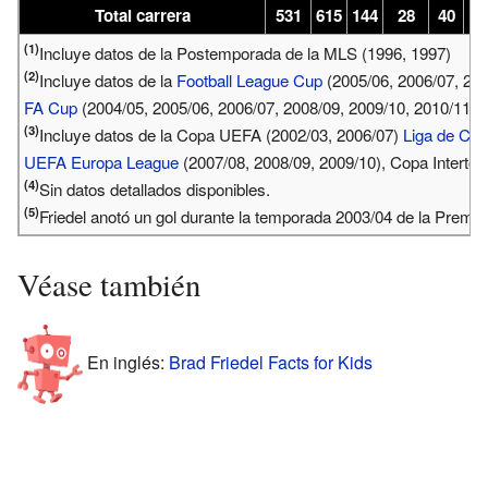
Total carrera
531
615
144
28
40
8
(1)
Incluye datos de la Postemporada de la MLS (1996, 1997)
(2)
Incluye datos de la
Football League Cup
(2005/06, 2006/07, 200
FA Cup
(2004/05, 2005/06, 2006/07, 2008/09, 2009/10, 2010/11);
(3)
Incluye datos de la Copa UEFA (2002/03, 2006/07)
Liga de Ca
UEFA Europa League
(2007/08, 2008/09, 2009/10), Copa Intertot
(4)
Sin datos detallados disponibles.
(5)
Friedel anotó un gol durante la temporada 2003/04 de la Premie
Véase también
En inglés:
Brad Friedel Facts for Kids