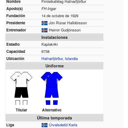
Nombre
Fimleikafélag Hafnarfjörður
Apodo(s)
FH-Ingar
Fundación
14 de octubre de 1929
Presidente
Jón Rúnar Halldórsson
Entrenador
Heimir Gudjónsson
Instalaciones
Estadio
Kaplakriki
Capacidad
6738
Ubicación
Hafnarfjörður
,
Islandia
Uniforme
Titular
Alternativo
Última temporada
Liga
Úrvalsdeild Karla