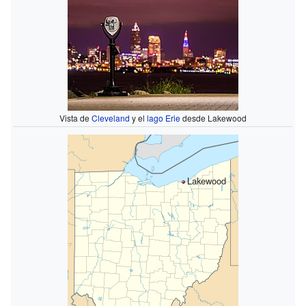
Vista de
Cleveland
y el
lago Erie
desde Lakewood
Lakewood