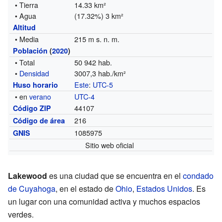
• Tierra
14.33 km²
• Agua
(17.32%) 3 km²
Altitud
• Media
215 m s. n. m.
Población
(
2020
)
• Total
50 942 hab.
•
Densidad
3007,3 hab./km²
Este
:
UTC-5
Huso horario
• en
verano
UTC-4
44107
Código ZIP
216
Código de área
1085975
GNIS
Sitio web oficial
Lakewood
es una ciudad que se encuentra en el
condado
de Cuyahoga
, en el estado de
Ohio
,
Estados Unidos
. Es
un lugar con una comunidad activa y muchos espacios
verdes.