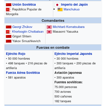
Unión Soviética
Imperio del Japón
República Popular de
Manchukuo
Mongolia
Comandantes
Georgi Zhúkov
Michitarō Komatsubara
Khorloogiin Choibalsan
Masaomi Yasuoka
Grigori Shtern
Yakov Smushkevich
Fuerzas en combate
Ejército Rojo
Ejército Imperial Japonés
• 50 000 hombres
• 30 000 hombres
• 498 tanques • 216 piezas de
• 300 tanques • 200 piezas de
artillería
artillería
Fuerza Aérea Soviética
Aviación japonesa
• 581 aparatos
• 300 aparatos
Fuentes soviéticas:
75.000 personas
700 aviones
500 cañones
182 tanques