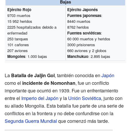
Bajas
Ejército Rojo
Ejército Japonés
9703 muertos
Fuentes japonesas
:
15 952 heridos
8440 muertos
2225 hospitalizados debido a
8762 heridos
enfermedad
Fuentes soviéticas
:
253 tanques
60 000 muertos y heridos
101 cañones
3000 prisioneros
207 aviones
660 aviones y 2 globos
Mongoles
: 1.000 bajas
Manchukuo
: 2.895 bajas
La
Batalla de Jaljin Gol
, también conocida en
Japón
como el
incidente de Nomonhan
, fue un conflicto
importante que ocurrió en 1939. Fue un enfrentamiento
entre el
Imperio del Japón
y la
Unión Soviética
, junto con
su aliado Mongolia. Esta batalla fue parte de una serie de
conflictos en la frontera y no debe confundirse con la
Segunda Guerra Mundial
que comenzó más tarde.