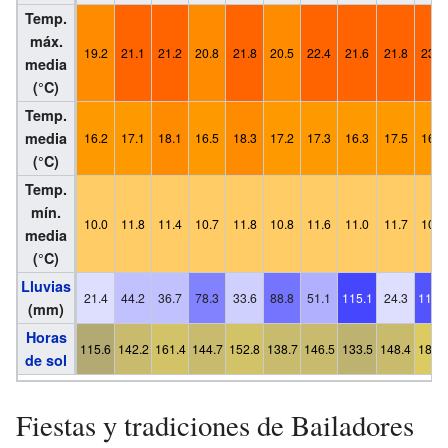
Temp.
máx.
19.2
21.1
21.2
20.8
21.8
20.5
22.4
21.6
21.8
23.0
media
(°C)
Temp.
media
16.2
17.1
18.1
16.5
18.3
17.2
17.3
16.3
17.5
16.0
(°C)
Temp.
mín.
10.0
11.8
11.4
10.7
11.8
10.8
11.6
11.0
11.7
10.1
media
(°C)
Lluvias
21.4
44.2
36.7
78.3
33.6
88.8
51.1
115.1
24.3
112.
(mm)
Horas
115.6
142.2
161.4
144.7
152.8
138.7
146.5
133.5
148.4
180.
de sol
Fiestas y tradiciones de Bailadores