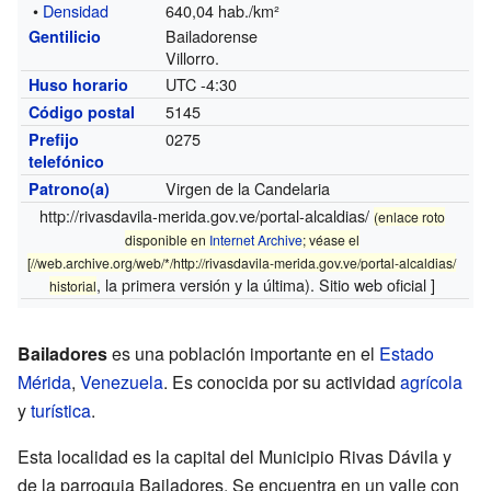
•
Densidad
640,04 hab./km²
Bailadorense
Gentilicio
Villorro.
UTC -4:30
Huso horario
5145
Código postal
0275
Prefijo
telefónico
Virgen de la Candelaria
Patrono(a)
http://rivasdavila-merida.gov.ve/portal-alcaldias/
(enlace roto
disponible en
Internet Archive
; véase el
[//web.archive.org/web/*/
http://rivasdavila-merida.gov.ve/portal-alcaldias/
, la
primera versión
y la
última
).
Sitio web oficial ]
historial
Bailadores
es una población importante en el
Estado
Mérida
,
Venezuela
. Es conocida por su actividad
agrícola
y
turística
.
Esta localidad es la capital del Municipio Rivas Dávila y
de la parroquia Bailadores. Se encuentra en un valle con