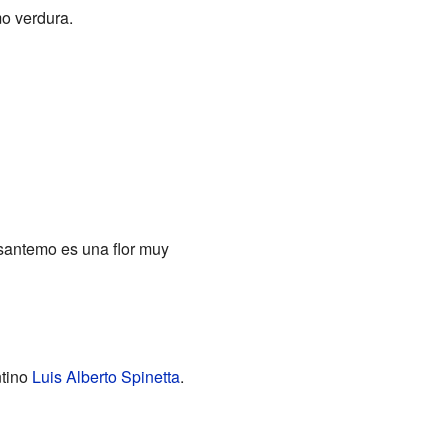
mo verdura.
isantemo es una flor muy
ntino
Luis Alberto Spinetta
.