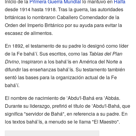
inicio de la
Primera Guerra Mundial
lo mantuvo en
Haifa
desde 1914 hasta 1918. Tras la guerra, las autoridades
británicas lo nombraron Caballero Comendador de la
Orden del Imperio Británico por su ayuda para evitar la
escasez de alimentos.
En 1892, el testamento de su padre lo designó como líder
de la Fe baháʼí. Sus escritos, como las
Tablas del Plan
Divino
, inspiraron a los baháʼís en América del Norte a
difundir las enseñanzas baháʼís. Su testamento también
sentó las bases para la organización actual de la Fe
baháʼí.
El nombre de nacimiento de ʻAbdu'l-Bahá era ʻAbbás.
Durante su liderazgo, prefirió el título de ʻAbdu'l-Bahá, que
significa "servidor de Bahá", en referencia a su padre. En
los textos baháʼís, a menudo se le llama "El Maestro".