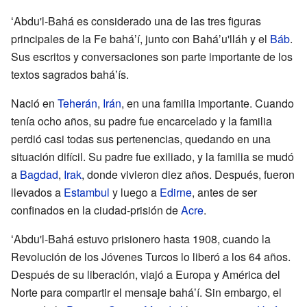
ʻAbdu'l-Bahá es considerado una de las tres figuras
principales de la Fe baháʼí, junto con Baháʼu'lláh y el
Báb
.
Sus escritos y conversaciones son parte importante de los
textos sagrados baháʼís.
Nació en
Teherán
,
Irán
, en una familia importante. Cuando
tenía ocho años, su padre fue encarcelado y la familia
perdió casi todas sus pertenencias, quedando en una
situación difícil. Su padre fue exiliado, y la familia se mudó
a
Bagdad
,
Irak
, donde vivieron diez años. Después, fueron
llevados a
Estambul
y luego a
Edirne
, antes de ser
confinados en la ciudad-prisión de
Acre
.
ʻAbdu'l-Bahá estuvo prisionero hasta 1908, cuando la
Revolución de los Jóvenes Turcos lo liberó a los 64 años.
Después de su liberación, viajó a Europa y América del
Norte para compartir el mensaje baháʼí. Sin embargo, el