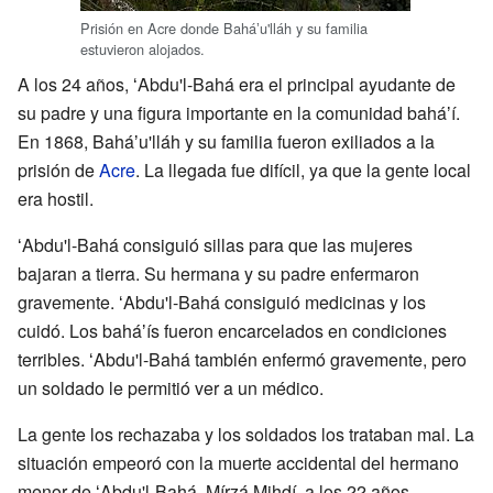
Prisión en Acre donde Baháʼu'lláh y su familia
estuvieron alojados.
A los 24 años, ʻAbdu'l-Bahá era el principal ayudante de
su padre y una figura importante en la comunidad baháʼí.
En 1868, Baháʼu'lláh y su familia fueron exiliados a la
prisión de
Acre
. La llegada fue difícil, ya que la gente local
era hostil.
ʻAbdu'l-Bahá consiguió sillas para que las mujeres
bajaran a tierra. Su hermana y su padre enfermaron
gravemente. ʻAbdu'l-Bahá consiguió medicinas y los
cuidó. Los baháʼís fueron encarcelados en condiciones
terribles. ʻAbdu'l-Bahá también enfermó gravemente, pero
un soldado le permitió ver a un médico.
La gente los rechazaba y los soldados los trataban mal. La
situación empeoró con la muerte accidental del hermano
menor de ʻAbdu'l-Bahá, Mírzá Mihdí, a los 22 años.