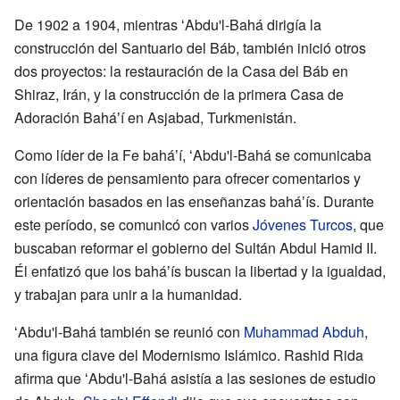
De 1902 a 1904, mientras ʻAbdu'l-Bahá dirigía la
construcción del Santuario del Báb, también inició otros
dos proyectos: la restauración de la Casa del Báb en
Shiraz, Irán, y la construcción de la primera Casa de
Adoración Baháʼí en Asjabad, Turkmenistán.
Como líder de la Fe baháʼí, ʻAbdu'l-Bahá se comunicaba
con líderes de pensamiento para ofrecer comentarios y
orientación basados en las enseñanzas baháʼís. Durante
este período, se comunicó con varios
Jóvenes Turcos
, que
buscaban reformar el gobierno del Sultán Abdul Hamid II.
Él enfatizó que los baháʼís buscan la libertad y la igualdad,
y trabajan para unir a la humanidad.
ʻAbdu'l-Bahá también se reunió con
Muhammad Abduh
,
una figura clave del Modernismo Islámico. Rashid Rida
afirma que ʻAbdu'l-Bahá asistía a las sesiones de estudio