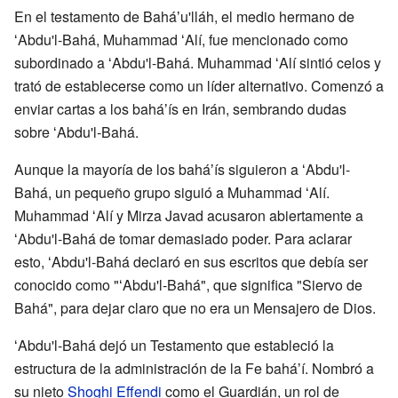
En el testamento de Baháʼu'lláh, el medio hermano de
ʻAbdu'l-Bahá, Muhammad ʻAlí, fue mencionado como
subordinado a ʻAbdu'l-Bahá. Muhammad ʻAlí sintió celos y
trató de establecerse como un líder alternativo. Comenzó a
enviar cartas a los baháʼís en Irán, sembrando dudas
sobre ʻAbdu'l-Bahá.
Aunque la mayoría de los baháʼís siguieron a ʻAbdu'l-
Bahá, un pequeño grupo siguió a Muhammad ʻAlí.
Muhammad ʻAlí y Mirza Javad acusaron abiertamente a
ʻAbdu'l-Bahá de tomar demasiado poder. Para aclarar
esto, ʻAbdu'l-Bahá declaró en sus escritos que debía ser
conocido como "ʻAbdu'l-Bahá", que significa "Siervo de
Bahá", para dejar claro que no era un Mensajero de Dios.
ʻAbdu'l-Bahá dejó un Testamento que estableció la
estructura de la administración de la Fe baháʼí. Nombró a
su nieto
Shoghi Effendi
como el Guardián, un rol de