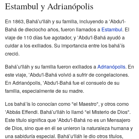
Estambul y Adrianópolis
En 1863, Baháʼu'lláh y su familia, incluyendo a ʻAbdu'l-
Bahá de dieciocho años, fueron llamados a
Estambul
. El
viaje de 110 días fue agotador, y ʻAbdu'l-Bahá ayudó a
cuidar a los exiliados. Su importancia entre los baháʼís
creció.
Baháʼu'lláh y su familia fueron exiliados a
Adrianópolis
. En
este viaje, ʻAbdu'l-Bahá volvió a sufrir de congelaciones.
En Adrianópolis, ʻAbdu'l-Bahá fue el consuelo de su
familia, especialmente de su madre.
Los baháʼís lo conocían como "el Maestro", y otros como
ʻAbbás Effendi. Baháʼu'lláh lo llamó "el Misterio de Dios".
Este título significa que ʻAbdu'l-Bahá no es un Mensajero
de Dios, sino que en él se unieron la naturaleza humana y
una sabiduría especial. Baháʼu'lláh le dio otros títulos,