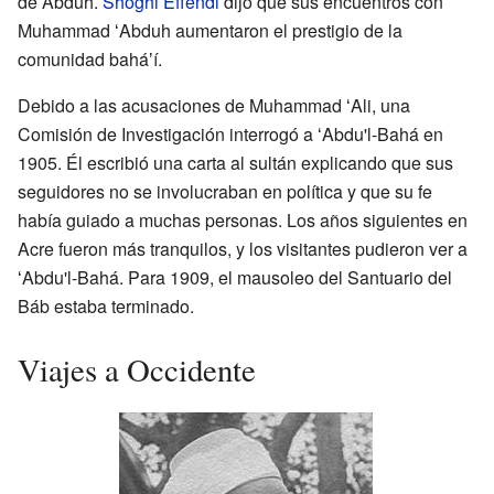
de Abduh.
Shoghi Effendi
dijo que sus encuentros con
Muhammad ʻAbduh aumentaron el prestigio de la
comunidad baháʼí.
Debido a las acusaciones de Muhammad ʻAli, una
Comisión de Investigación interrogó a ʻAbdu'l-Bahá en
1905. Él escribió una carta al sultán explicando que sus
seguidores no se involucraban en política y que su fe
había guiado a muchas personas. Los años siguientes en
Acre fueron más tranquilos, y los visitantes pudieron ver a
ʻAbdu'l-Bahá. Para 1909, el mausoleo del Santuario del
Báb estaba terminado.
Viajes a Occidente