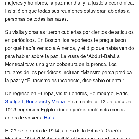
mujeres y hombres, la paz mundial y la justicia económica.
Insistió en que todas sus reuniones estuvieran abiertas a
personas de todas las razas.
Su visita y charlas fueron cubiertas por cientos de artículos
en periódicos. En Boston, los reporteros le preguntaron
por qué había venido a América, y él dijo que había venido
para hablar sobre la paz. La visita de ʻAbdu'l-Bahá a
Montreal tuvo una gran cobertura en la prensa. Los
titulares de los periódicos incluían "Maestro persa predica
la paz" y "El racismo es incorrecto, dice sabio oriental".
De regreso en Europa, visitó Londres, Edimburgo, París,
Stuttgart
,
Budapest
y
Viena
. Finalmente, el 12 de junio de
1913, regresó a Egipto, donde permaneció seis meses
antes de volver a
Haifa
.
El 23 de febrero de 1914, antes de la Primera Guerra
Mundial, ʻAbdu'l-Bahá recibió al barón Edmond James de