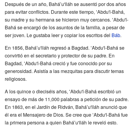
Después de un año, Baháʼu'lláh se ausentó por dos años
para evitar conflictos. Durante este tiempo, ʻAbdu'l-Bahá,
su madre y su hermana se hicieron muy cercanos. ʻAbdu'l-
Bahá se encargó de los asuntos de la familia, a pesar de
ser joven. Le gustaba leer y copiar los escritos del
Báb
.
En 1856, Baháʼu'lláh regresó a Bagdad. ʻAbdu'l-Bahá se
convirtió en el secretario y protector de su padre. En
Bagdad, ʻAbdu'l-Bahá creció y fue conocido por su
generosidad. Asistía a las mezquitas para discutir temas
religiosos.
A los quince o dieciséis años, ʻAbdu'l-Bahá escribió un
ensayo de más de 11,000 palabras a petición de su padre.
En 1863, en el Jardín de Ridván, Baháʼu'lláh anunció que
él era el Mensajero de Dios. Se cree que ʻAbdu'l-Bahá fue
la primera persona a quien Baháʼu'lláh le reveló esto.