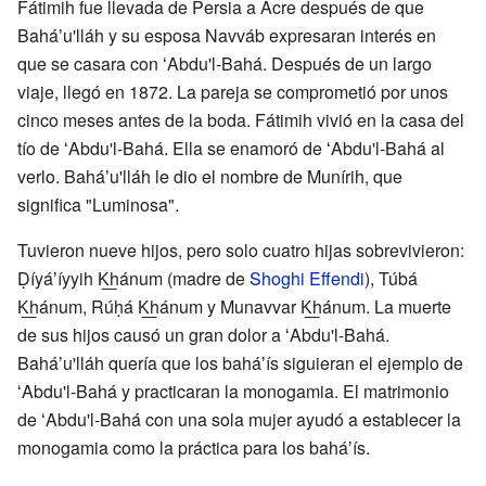
Fátimih fue llevada de Persia a Acre después de que
Baháʼu'lláh y su esposa Navváb expresaran interés en
que se casara con ʻAbdu'l-Bahá. Después de un largo
viaje, llegó en 1872. La pareja se comprometió por unos
cinco meses antes de la boda. Fátimih vivió en la casa del
tío de ʻAbdu'l-Bahá. Ella se enamoró de ʻAbdu'l-Bahá al
verlo. Baháʼu'lláh le dio el nombre de Munírih, que
significa "Luminosa".
Tuvieron nueve hijos, pero solo cuatro hijas sobrevivieron:
Ḍíyáʼíyyih K͟hánum (madre de
Shoghi Effendi
), Túbá
K͟hánum, Rúḥá K͟hánum y Munavvar K͟hánum. La muerte
de sus hijos causó un gran dolor a ʻAbdu'l-Bahá.
Baháʼu'lláh quería que los baháʼís siguieran el ejemplo de
ʻAbdu'l-Bahá y practicaran la monogamia. El matrimonio
de ʻAbdu'l-Bahá con una sola mujer ayudó a establecer la
monogamia como la práctica para los baháʼís.