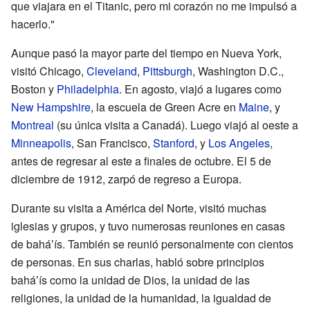
que viajara en el Titanic, pero mi corazón no me impulsó a
hacerlo."
Aunque pasó la mayor parte del tiempo en Nueva York,
visitó Chicago,
Cleveland
,
Pittsburgh
, Washington D.C.,
Boston y
Philadelphia
. En agosto, viajó a lugares como
New Hampshire
, la escuela de Green Acre en
Maine
, y
Montreal
(su única visita a Canadá). Luego viajó al oeste a
Minneapolis
, San Francisco,
Stanford
, y
Los Angeles
,
antes de regresar al este a finales de octubre. El 5 de
diciembre de 1912, zarpó de regreso a Europa.
Durante su visita a América del Norte, visitó muchas
iglesias y grupos, y tuvo numerosas reuniones en casas
de baháʼís. También se reunió personalmente con cientos
de personas. En sus charlas, habló sobre principios
baháʼís como la unidad de Dios, la unidad de las
religiones, la unidad de la humanidad, la igualdad de