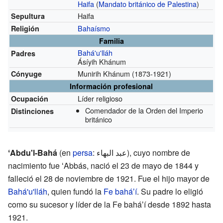
Haifa
(
Mandato británico de Palestina
)
Haifa
Sepultura
Bahaísmo
Religión
Familia
Bahá'u'lláh
Padres
Ásíyih Khánum
Munirih Khánum
(1873-1921)
Cónyuge
Información profesional
Líder religioso
Ocupación
Comendador de la Orden del Imperio
Distinciones
británico
ʻAbdu'l-Bahá
(en
persa
: عبد البهاء‎), cuyo nombre de
nacimiento fue ʻAbbás, nació el 23 de mayo de 1844 y
falleció el 28 de noviembre de 1921. Fue el hijo mayor de
Bahá'u'lláh
, quien fundó la
Fe baháʼí
. Su padre lo eligió
como su sucesor y líder de la Fe baháʼí desde 1892 hasta
1921.