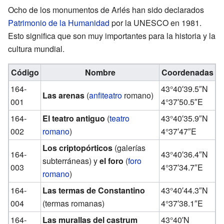
Ocho de los monumentos de Arlés han sido declarados
Patrimonio de la Humanidad
por la UNESCO en 1981.
Esto significa que son muy importantes para la historia y la
cultura mundial.
Código
Nombre
Coordenadas
164-
43°40′39.5″N
Las arenas
(
anfiteatro
romano)
001
4°37′50.5″E
164-
El teatro antiguo
(
teatro
43°40′35.9″N
002
romano
)
4°37′47″E
Los criptopórticos
(galerías
164-
43°40′36.4″N
subterráneas) y
el foro
(
foro
003
4°37′34.7″E
romano
)
164-
Las termas de Constantino
43°40′44.3″N
004
(termas romanas)
4°37′38.1″E
164-
Las murallas del castrum
43°40′N