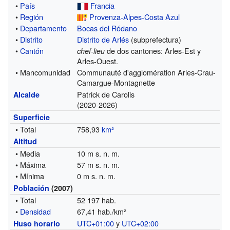
•
País
Francia
•
Región
Provenza-Alpes-Costa Azul
•
Departamento
Bocas del Ródano
•
Distrito
Distrito de Arlés
(subprefectura)
•
Cantón
de dos cantones: Arles-Est y
chef-lieu
Arles-Ouest.
• Mancomunidad
Communauté d'agglomération Arles-Crau-
Camargue-Montagnette
Patrick de Carolis
Alcalde
(2020-2026)
Superficie
• Total
758,93
km²
Altitud
• Media
10 m s. n. m.
• Máxima
57 m s. n. m.
• Mínima
0 m s. n. m.
Población
(2007)
• Total
52 197 hab.
•
Densidad
67,41 hab./km²
UTC+01:00
y
UTC+02:00
Huso horario