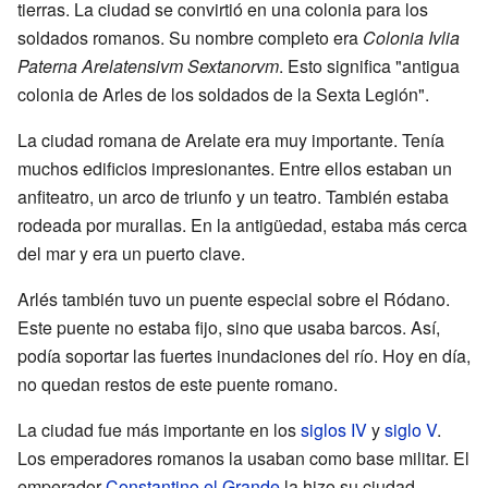
tierras. La ciudad se convirtió en una colonia para los
soldados romanos. Su nombre completo era
Colonia Ivlia
Paterna Arelatensivm Sextanorvm
. Esto significa "antigua
colonia de Arles de los soldados de la Sexta Legión".
La ciudad romana de Arelate era muy importante. Tenía
muchos edificios impresionantes. Entre ellos estaban un
anfiteatro, un arco de triunfo y un teatro. También estaba
rodeada por murallas. En la antigüedad, estaba más cerca
del mar y era un puerto clave.
Arlés también tuvo un puente especial sobre el Ródano.
Este puente no estaba fijo, sino que usaba barcos. Así,
podía soportar las fuertes inundaciones del río. Hoy en día,
no quedan restos de este puente romano.
La ciudad fue más importante en los
siglos IV
y
siglo V
.
Los emperadores romanos la usaban como base militar. El
emperador
Constantino el Grande
la hizo su ciudad