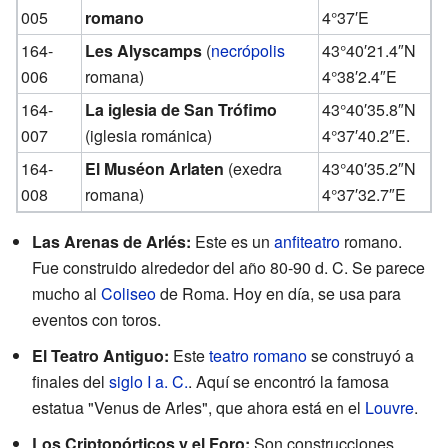
005
romano
4°37′E
164-
Les Alyscamps
(
necrópolis
43°40′21.4″N
006
romana)
4°38′2.4″E
164-
La iglesia de San Trófimo
43°40′35.8″N
007
(iglesia románica)
4°37′40.2″E
.
164-
El Muséon Arlaten
(exedra
43°40′35.2″N
008
romana)
4°37′32.7″E
Las Arenas de Arlés:
Este es un
anfiteatro
romano.
Fue construido alrededor del año 80-90 d. C. Se parece
mucho al
Coliseo
de Roma. Hoy en día, se usa para
eventos con toros.
El Teatro Antiguo:
Este
teatro romano
se construyó a
finales del
siglo I a. C.
. Aquí se encontró la famosa
estatua "Venus de Arles", que ahora está en el
Louvre
.
Los Criptopórticos y el Foro:
Son construcciones