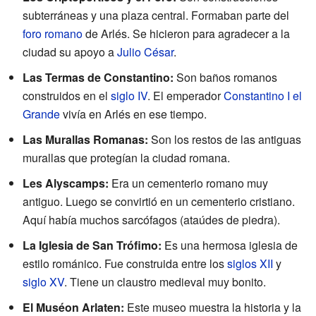
subterráneas y una plaza central. Formaban parte del
foro romano
de Arlés. Se hicieron para agradecer a la
ciudad su apoyo a
Julio César
.
Las Termas de Constantino:
Son baños romanos
construidos en el
siglo IV
. El emperador
Constantino I el
Grande
vivía en Arlés en ese tiempo.
Las Murallas Romanas:
Son los restos de las antiguas
murallas que protegían la ciudad romana.
Les Alyscamps:
Era un cementerio romano muy
antiguo. Luego se convirtió en un cementerio cristiano.
Aquí había muchos sarcófagos (ataúdes de piedra).
La Iglesia de San Trófimo:
Es una hermosa iglesia de
estilo románico. Fue construida entre los
siglos XII
y
siglo XV
. Tiene un claustro medieval muy bonito.
El Muséon Arlaten:
Este museo muestra la historia y la