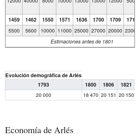
12000
40000
8000
10000
13000
13000
12000
5000
1459
1462
1550
1571
1636
1700
1709
1719
5500
5600
10000
11000
25000
27000
20000
23000
Estimaciones antes de 1801
Evolución demográfica de Arlés
1793
1800
1806
1821
20 000
18 470
20 151
20 150
2
Economía de Arlés