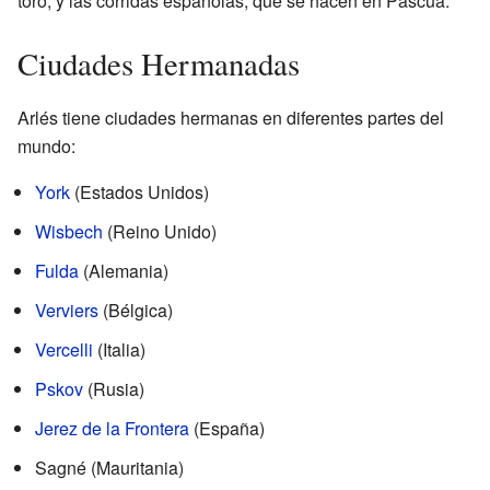
toro, y las corridas españolas, que se hacen en Pascua.
Ciudades Hermanadas
Arlés tiene ciudades hermanas en diferentes partes del
mundo:
York
(Estados Unidos)
Wisbech
(Reino Unido)
Fulda
(Alemania)
Verviers
(Bélgica)
Vercelli
(Italia)
Pskov
(Rusia)
Jerez de la Frontera
(España)
Sagné (Mauritania)