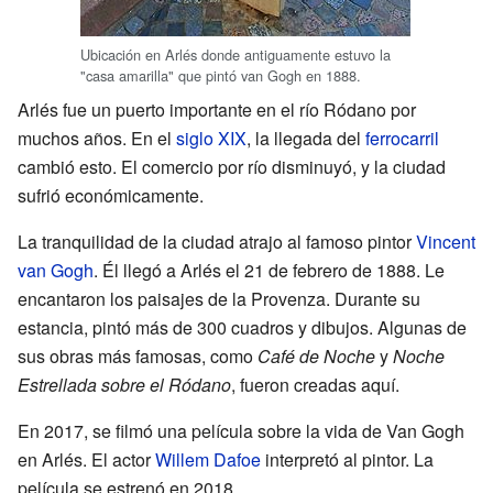
Ubicación en Arlés donde antiguamente estuvo la
"casa amarilla" que pintó van Gogh en 1888.
Arlés fue un puerto importante en el río Ródano por
muchos años. En el
siglo XIX
, la llegada del
ferrocarril
cambió esto. El comercio por río disminuyó, y la ciudad
sufrió económicamente.
La tranquilidad de la ciudad atrajo al famoso pintor
Vincent
van Gogh
. Él llegó a Arlés el 21 de febrero de 1888. Le
encantaron los paisajes de la Provenza. Durante su
estancia, pintó más de 300 cuadros y dibujos. Algunas de
sus obras más famosas, como
Café de Noche
y
Noche
Estrellada sobre el Ródano
, fueron creadas aquí.
En 2017, se filmó una película sobre la vida de Van Gogh
en Arlés. El actor
Willem Dafoe
interpretó al pintor. La
película se estrenó en 2018.