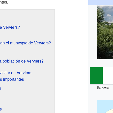
ntes.
e Verviers?
an el municipio de Verviers?
 población de Verviers?
isitar en Verviers
s importantes
Bandera
s
s