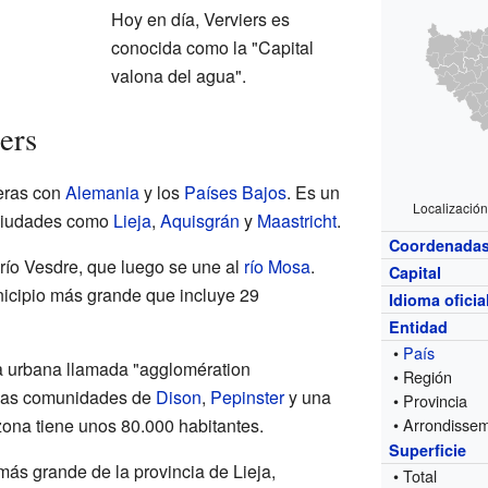
Hoy en día, Verviers es
conocida como la "Capital
valona del agua".
ers
teras con
Alemania
y los
Países Bajos
. Es un
Localización
 ciudades como
Lieja
,
Aquisgrán
y
Maastricht
.
Coordenada
 río Vesdre, que luego se une al
río Mosa
.
Capital
unicipio más grande que incluye 29
Idioma oficia
Entidad
•
País
a urbana llamada "agglomération
• Región
e las comunidades de
Dison
,
Pepinster
y una
• Provincia
 zona tiene unos 80.000 habitantes.
• Arrondisse
Superficie
más grande de la provincia de Lieja,
• Total