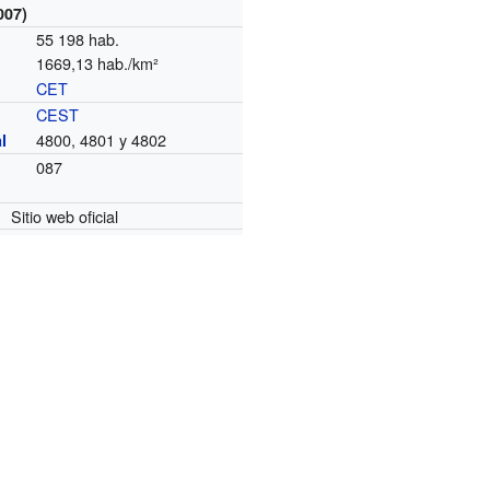
007)
55 198 hab.
1669,13 hab./km²
CET
o
CEST
4800, 4801 y 4802
l
087
Sitio web oficial