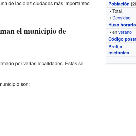
 una de las diez ciudades más importantes
Población
(2
• Total
•
Densidad
Huso horari
rman el municipio de
• en
verano
Código posta
Prefijo
telefónico
ormado por varias localidades. Estas se
municipio son: