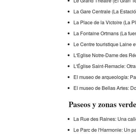
Le Grand Théâtre (El Gran Te
La Gare Centrale (La Estación
La Place de la Victoire (La Pl
La Fontaine Ortmans (La fuen
Le Centre touristique Laine 
L'Eglise Notre-Dame des Réco
L'Église Saint-Remacle: Otra 
El museo de arqueología: Par
El museo de Bellas Artes: Do
Paseos y zonas verde
La Rue des Raines: Una call
Le Parc de l'Harmonie: Un par