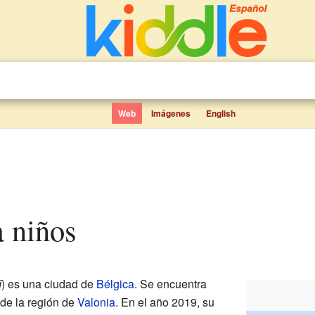
Web
Imágenes
English
a niños
î
) es una ciudad de
Bélgica
. Se encuentra
 de la región de
Valonia
. En el año 2019, su