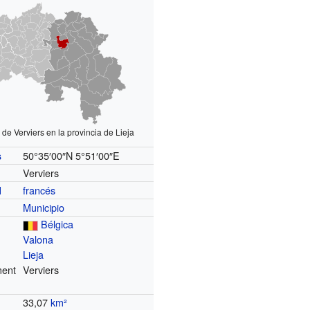
 de Verviers en la provincia de Lieja
50°35′00″N
5°51′00″E
s
Verviers
francés
l
Municipio
Bélgica
Valona
Lieja
ment
Verviers
33,07
km²