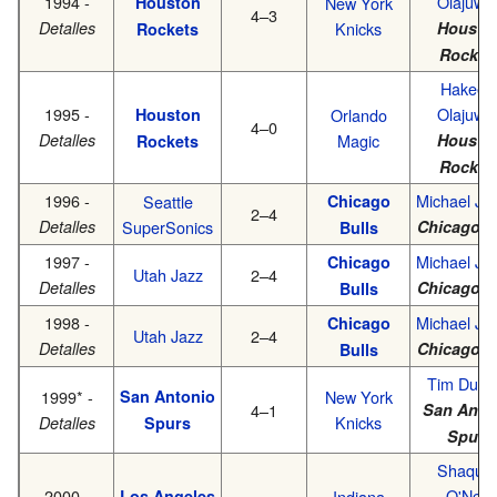
1994 -
Olajuwo
Houston
New York
4–3
Detalles
Knicks
Housto
Rockets
Rocket
Hakee
1995 -
Olajuwo
Houston
Orlando
4–0
Detalles
Magic
Housto
Rockets
Rocket
1996 -
Michael Jo
Seattle
Chicago
2–4
Detalles
SuperSonics
Chicago B
Bulls
1997 -
Michael Jo
Chicago
Utah Jazz
2–4
Detalles
Chicago B
Bulls
1998 -
Michael Jo
Chicago
Utah Jazz
2–4
Detalles
Chicago B
Bulls
Tim Dunc
1999* -
San Antonio
New York
4–1
San Anto
Knicks
Detalles
Spurs
Spurs
Shaquill
2000 -
O'Neal
Los Angeles
Indiana