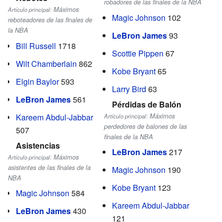
robadores de las finales de la NBA
Máximos
Artículo principal:
Magic Johnson
102
reboteadores de las finales de
la NBA
LeBron James
93
Bill Russell
1718
Scottie Pippen
67
Wilt Chamberlain
862
Kobe Bryant
65
Elgin Baylor
593
Larry Bird
63
LeBron James
561
Pérdidas de Balón
Kareem Abdul-Jabbar
Máximos
Artículo principal:
perdedores de balones de las
507
finales de la NBA
Asistencias
LeBron James
217
Máximos
Artículo principal:
asistentes de las finales de la
Magic Johnson
190
NBA
Kobe Bryant
123
Magic Johnson
584
Kareem Abdul-Jabbar
LeBron James
430
121