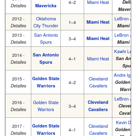
4–2
Miami Heat
Dallas
Detalles
Mavericks
Maveric
2012 -
Oklahoma
LeBron Ja
1–4
Miami Heat
City Thunder
Detalles
Miami He
2013 -
San Antonio
LeBron Ja
3–4
Miami Heat
Spurs
Detalles
Miami He
Kawhi Leo
2014 -
San Antonio
4–1
Miami Heat
San Anto
Detalles
Spurs
Spurs
Andre Iguo
2015 -
Golden State
Cleveland
4–2
Golden St
Cavaliers
Detalles
Warriors
Warrior
LeBron Ja
2016 -
Golden State
Cleveland
3–4
Clevela
Warriors
Detalles
Cavaliers
Cavalie
Kevin Dur
2017 -
Golden State
Cleveland
4–1
Golden St
Cavaliers
Detalles
Warriors