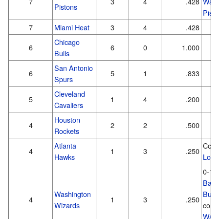
7
3
4
.428
Way
Pistons
Pist
7
Miami Heat
3
4
.428
Chicago
6
6
0
1.000
Bulls
San Antonio
6
5
1
.833
Spurs
Cleveland
5
1
4
.200
Cavaliers
Houston
4
2
2
.500
Rockets
Atlanta
Com
4
1
3
.250
Hawks
Loui
0-1 
Balt
Washington
Bulle
4
1
3
.250
Wizards
com
Wash