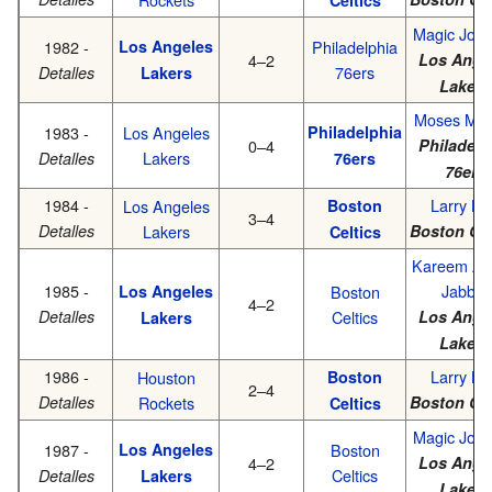
Magic Joh
1982 -
Los Angeles
Philadelphia
4–2
Los Ange
76ers
Detalles
Lakers
Lakers
Moses Mal
1983 -
Los Angeles
Philadelphia
0–4
Philadelp
Lakers
Detalles
76ers
76ers
1984 -
Larry Bi
Los Angeles
Boston
3–4
Detalles
Lakers
Boston Cel
Celtics
Kareem Ab
1985 -
Jabbar
Los Angeles
Boston
4–2
Detalles
Celtics
Los Ange
Lakers
Lakers
1986 -
Larry Bi
Houston
Boston
2–4
Detalles
Rockets
Boston Cel
Celtics
Magic Joh
1987 -
Los Angeles
Boston
4–2
Los Ange
Celtics
Detalles
Lakers
Lakers