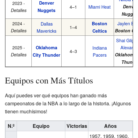
2023 -
Denver
4–1
Miami Heat
Denver
Detalles
Nuggets
Nugget
2024 -
Jaylen Br
Dallas
Boston
1–4
Detalles
Mavericks
Boston Cel
Celtics
Shai Gilge
2025 -
Alexand
Oklahoma
Indiana
4–3
Detalles
Pacers
Oklahoma 
City Thunder
Thunde
Equipos con Más Títulos
Aquí puedes ver qué equipos han ganado más
campeonatos de la NBA a lo largo de la historia. ¡Algunos
tienen muchísimos!
N.º
Equipo
Victorias
Años
1957, 1959, 1960,