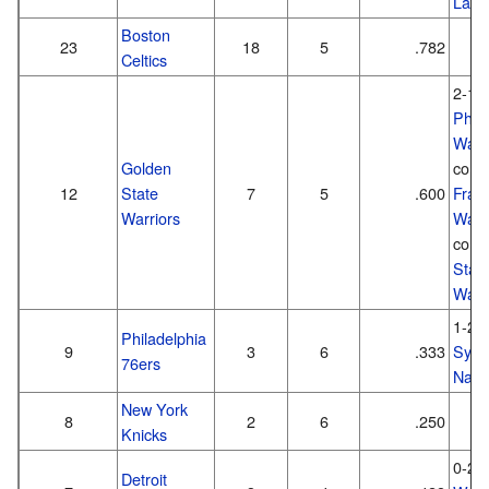
Lake
Boston
23
18
5
.782
Celtics
2-1 
Phila
Warr
Golden
com
12
State
7
5
.600
Fran
Warriors
Warr
com
Stat
Warr
1-2 
Philadelphia
9
3
6
.333
Syra
76ers
Natio
New York
8
2
6
.250
Knicks
0-2 
Detroit