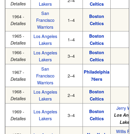
2–4
Detalles
Lakers
Celtics
San
1964 -
Boston
Francisco
1–4
Detalles
Celtics
Warriors
1965 -
Los Angeles
Boston
1–4
Detalles
Lakers
Celtics
1966 -
Los Angeles
Boston
3–4
Detalles
Lakers
Celtics
San
1967 -
Philadelphia
Francisco
2–4
Detalles
76ers
Warriors
1968 -
Los Angeles
Boston
2–4
Detalles
Lakers
Celtics
Jerry We
1969 -
Los Angeles
Boston
3–4
Los Ange
Lakers
Detalles
Celtics
Lakers
Willis Re