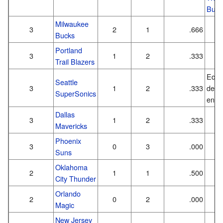
Bulle
Milwaukee
3
2
1
.666
Bucks
Portland
3
1
2
.333
Trail Blazers
Equi
Seattle
3
1
2
.333
desa
SuperSonics
en 2
Dallas
3
1
2
.333
Mavericks
Phoenix
3
0
3
.000
Suns
Oklahoma
2
1
1
.500
City Thunder
Orlando
2
0
2
.000
Magic
New Jersey