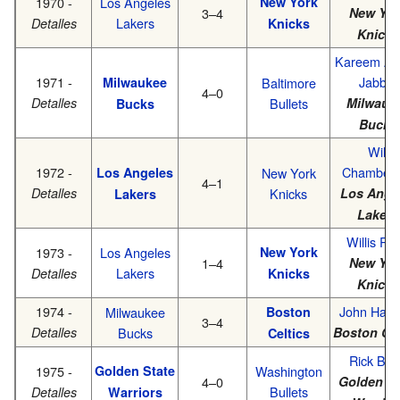
1970 -
Los Angeles
New York
3–4
New Yor
Lakers
Detalles
Knicks
Knicks
Kareem Ab
1971 -
Jabbar
Milwaukee
Baltimore
4–0
Detalles
Bullets
Milwauk
Bucks
Bucks
Wilt
1972 -
Chamberl
Los Angeles
New York
4–1
Detalles
Knicks
Los Ange
Lakers
Lakers
Willis Re
1973 -
Los Angeles
New York
1–4
New Yor
Lakers
Detalles
Knicks
Knicks
1974 -
John Havli
Milwaukee
Boston
3–4
Detalles
Bucks
Boston Cel
Celtics
Rick Bar
1975 -
Golden State
Washington
4–0
Golden St
Bullets
Detalles
Warriors