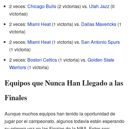
2 veces:
Chicago Bulls
(2 victorias) vs.
Utah Jazz
(0
victorias)
2 veces:
Miami Heat
(1 victoria) vs.
Dallas Mavericks
(1
victoria)
2 veces:
Miami Heat
(1 victoria) vs.
San Antonio Spurs
(1 victoria)
2 veces:
Boston Celtics
(1 victoria) vs.
Golden State
Warriors
(1 victoria)
Equipos que Nunca Han Llegado a las
Finales
Aunque muchos equipos han tenido la oportunidad de
jugar por el campeonato, algunos todavía están esperando
su primera vez en las Finales de la NBA. Estos son: