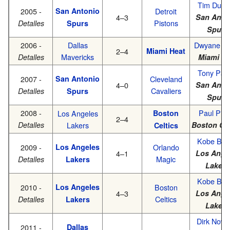
Tim Dunc
2005 -
San Antonio
Detroit
4–3
San Anto
Pistons
Detalles
Spurs
Spurs
2006 -
Dallas
Dwyane W
2–4
Miami Heat
Mavericks
Detalles
Miami He
Tony Par
2007 -
San Antonio
Cleveland
4–0
San Anto
Cavaliers
Detalles
Spurs
Spurs
2008 -
Paul Pier
Los Angeles
Boston
2–4
Detalles
Lakers
Boston Cel
Celtics
Kobe Bry
2009 -
Los Angeles
Orlando
4–1
Los Ange
Magic
Detalles
Lakers
Lakers
Kobe Bry
2010 -
Los Angeles
Boston
4–3
Los Ange
Celtics
Detalles
Lakers
Lakers
Dirk Nowit
2011 -
Dallas