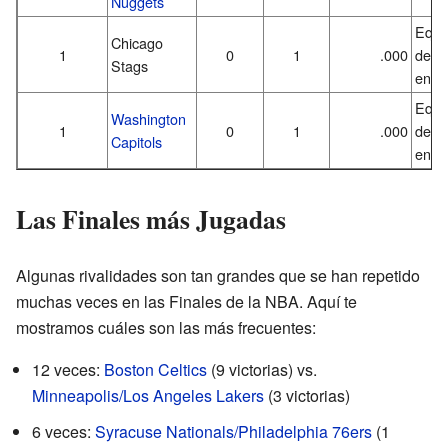
Nuggets
Equi
Chicago
1
0
1
.000
desa
Stags
en 1
Equi
Washington
1
0
1
.000
desa
Capitols
en 1
Las Finales más Jugadas
Algunas rivalidades son tan grandes que se han repetido
muchas veces en las Finales de la NBA. Aquí te
mostramos cuáles son las más frecuentes:
12 veces:
Boston Celtics
(9 victorias) vs.
Minneapolis/Los Angeles Lakers
(3 victorias)
6 veces:
Syracuse Nationals/Philadelphia 76ers
(1