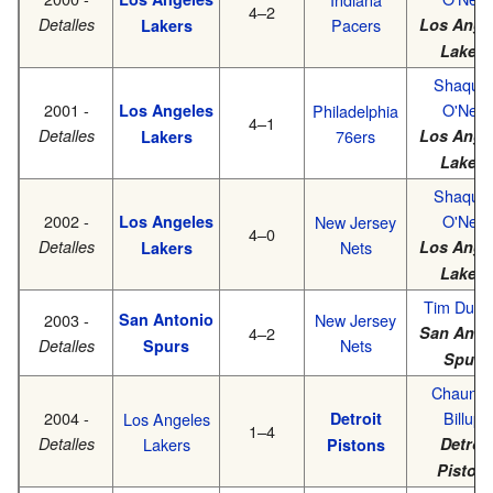
4–2
Detalles
Pacers
Los Ange
Lakers
Lakers
Shaquill
2001 -
O'Neal
Los Angeles
Philadelphia
4–1
Detalles
76ers
Los Ange
Lakers
Lakers
Shaquill
2002 -
O'Neal
Los Angeles
New Jersey
4–0
Detalles
Nets
Los Ange
Lakers
Lakers
Tim Dunc
2003 -
San Antonio
New Jersey
4–2
San Anto
Nets
Detalles
Spurs
Spurs
Chaunce
2004 -
Billups
Los Angeles
Detroit
1–4
Detalles
Lakers
Detroit
Pistons
Piston