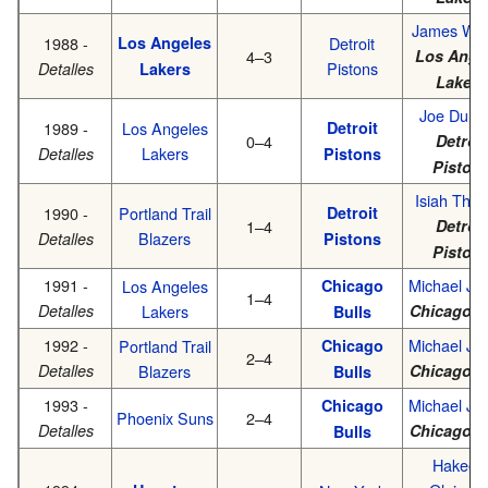
James Wor
1988 -
Los Angeles
Detroit
4–3
Los Ange
Pistons
Detalles
Lakers
Lakers
Joe Duma
1989 -
Los Angeles
Detroit
0–4
Detroit
Lakers
Detalles
Pistons
Piston
Isiah Tho
1990 -
Portland Trail
Detroit
1–4
Detroit
Blazers
Detalles
Pistons
Piston
1991 -
Michael Jo
Los Angeles
Chicago
1–4
Detalles
Lakers
Chicago B
Bulls
1992 -
Michael Jo
Portland Trail
Chicago
2–4
Detalles
Blazers
Chicago B
Bulls
1993 -
Michael Jo
Chicago
Phoenix Suns
2–4
Detalles
Chicago B
Bulls
Hakee