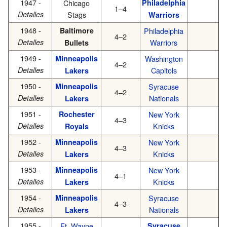
1947 -
Chicago
Philadelphia
1–4
Detalles
Stags
Warriors
1948 -
Baltimore
Philadelphia
4–2
Detalles
Warriors
Bullets
1949 -
Minneapolis
Washington
4–2
Detalles
Capitols
Lakers
1950 -
Minneapolis
Syracuse
4–2
Detalles
Nationals
Lakers
1951 -
Rochester
New York
4–3
Detalles
Knicks
Royals
1952 -
Minneapolis
New York
4–3
Detalles
Knicks
Lakers
1953 -
Minneapolis
New York
4–1
Detalles
Knicks
Lakers
1954 -
Minneapolis
Syracuse
4–3
Detalles
Nationals
Lakers
1955 -
Ft. Wayne
Syracuse