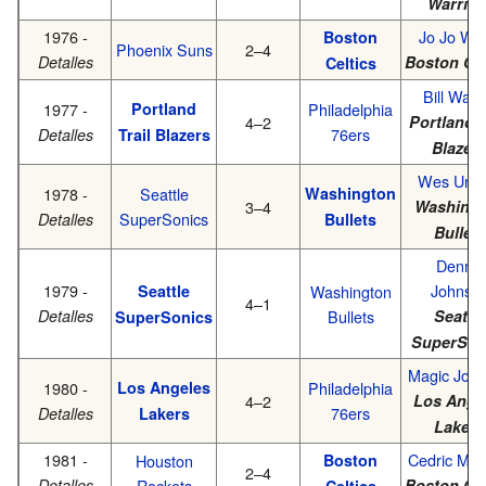
Warrior
1976 -
Jo Jo Whi
Boston
Phoenix Suns
2–4
Detalles
Boston Cel
Celtics
Bill Walt
1977 -
Portland
Philadelphia
4–2
Portland T
76ers
Detalles
Trail Blazers
Blazer
Wes Unse
1978 -
Seattle
Washington
3–4
Washing
SuperSonics
Detalles
Bullets
Bullets
Dennis
1979 -
Johnso
Seattle
Washington
4–1
Detalles
Bullets
Seattle
SuperSonics
SuperSon
Magic Joh
1980 -
Los Angeles
Philadelphia
4–2
Los Ange
76ers
Detalles
Lakers
Lakers
1981 -
Cedric Max
Houston
Boston
2–4
Detalles
Rockets
Boston Cel
Celtics