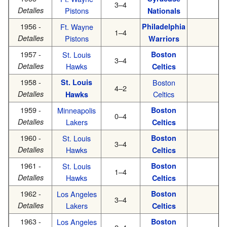
3–4
Detalles
Pistons
Nationals
1956 -
Ft. Wayne
Philadelphia
1–4
Detalles
Pistons
Warriors
1957 -
St. Louis
Boston
3–4
Detalles
Hawks
Celtics
1958 -
St. Louis
Boston
4–2
Detalles
Celtics
Hawks
1959 -
Minneapolis
Boston
0–4
Detalles
Lakers
Celtics
1960 -
St. Louis
Boston
3–4
Detalles
Hawks
Celtics
1961 -
St. Louis
Boston
1–4
Detalles
Hawks
Celtics
1962 -
Los Angeles
Boston
3–4
Detalles
Lakers
Celtics
1963 -
Los Angeles
Boston