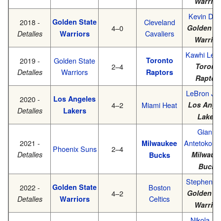
Warrior
Kevin Dur
2018 -
Golden State
Cleveland
4–0
Golden St
Cavaliers
Detalles
Warriors
Warrior
Kawhi Leo
2019 -
Golden State
Toronto
2–4
Toront
Warriors
Detalles
Raptors
Raptor
LeBron Ja
2020 -
Los Angeles
4–2
Miami Heat
Los Ange
Detalles
Lakers
Lakers
Giannis
2021 -
Antetokou
Milwaukee
Phoenix Suns
2–4
Detalles
Milwauk
Bucks
Bucks
Stephen C
2022 -
Golden State
Boston
4–2
Golden St
Celtics
Detalles
Warriors
Warrior
Nikola Jo