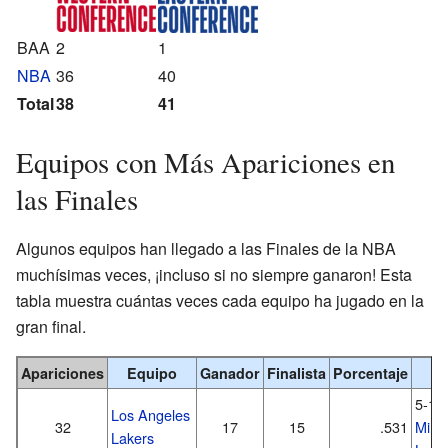
BAA
2
1
NBA
36
40
Total
38
41
Equipos con Más Apariciones en
las Finales
Algunos equipos han llegado a las Finales de la NBA
muchísimas veces, ¡incluso si no siempre ganaron! Esta
tabla muestra cuántas veces cada equipo ha jugado en la
gran final.
Apariciones
Equipo
Ganador
Finalista
Porcentaje
N
5-1 
Los Angeles
32
17
15
.531
Minn
Lakers