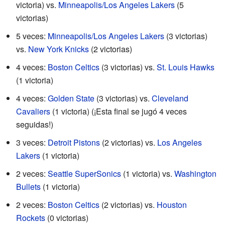
victoria) vs.
Minneapolis/Los Angeles Lakers
(5
victorias)
5 veces:
Minneapolis/Los Angeles Lakers
(3 victorias)
vs.
New York Knicks
(2 victorias)
4 veces:
Boston Celtics
(3 victorias) vs.
St. Louis Hawks
(1 victoria)
4 veces:
Golden State
(3 victorias) vs.
Cleveland
Cavaliers
(1 victoria) (¡Esta final se jugó 4 veces
seguidas!)
3 veces:
Detroit Pistons
(2 victorias) vs.
Los Angeles
Lakers
(1 victoria)
2 veces:
Seattle SuperSonics
(1 victoria) vs.
Washington
Bullets
(1 victoria)
2 veces:
Boston Celtics
(2 victorias) vs.
Houston
Rockets
(0 victorias)