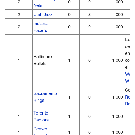
2
0
2
.000
Nets
2
Utah Jazz
0
2
.000
Indiana
2
0
2
.000
Pacers
Equi
desa
en 1
Baltimore
1
1
0
1.000
conf
Bullets
el ac
Wash
Wiza
Com
Sacramento
1
1
0
1.000
Roch
Kings
Roya
Toronto
1
1
0
1.000
Raptors
Denver
1
1
0
1.000