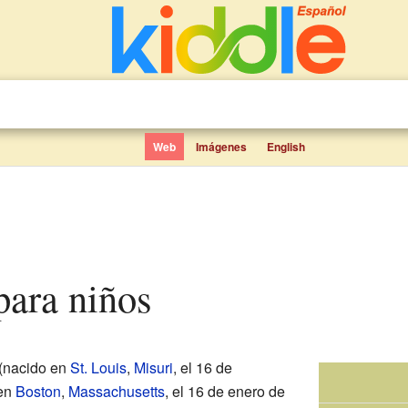
Web
Imágenes
English
para niños
(nacido en
St. Louis
,
Misuri
, el 16 de
 en
Boston
,
Massachusetts
, el 16 de enero de