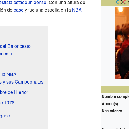
stista
estadounidense
. Con una altura de
ción de
base
y fue una estrella en la
NBA
del Baloncesto
ncesto
n la NBA
cs y sus Campeonatos
re de Hierro"
Nombre compl
de 1976
Apodo(s)
Nacimiento
egado