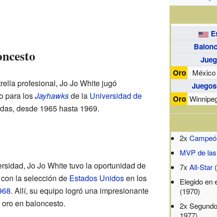
E
Balonc
oncesto
Jueg
Oro
México
rella profesional, Jo Jo White jugó
Juegos
zo para los
Jayhawks
de la
Universidad de
Oro
Winnipe
das, desde 1965 hasta 1969.
2x
Campeón
MVP de las
rsidad, Jo Jo White tuvo la oportunidad de
7x
All-Star
(
ó con la selección de
Estados Unidos
en los
Elegido en 
968
. Allí, su equipo logró una impresionante
(1970)
 oro en baloncesto.
2x Segundo 
1977)