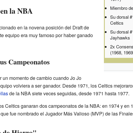
Miembro d
 en la NBA
Su dorsal #
Celtics
cionado en la novena posición del Draft de
Su dorsal #
ste equipo era muy famoso por haber ganado
Jayhawks
2x Consens
(1968, 1969
 sus Campeonatos
or un momento de cambio cuando Jo Jo
equipo volviera a ser ganador. Desde 1971, los Celtics mejorar
llas
de la NBA siete veces seguidas, desde 1971 hasta 1977.
os Celtics ganaran dos campeonatos de la NBA: en 1974 y en 1
 que fue nombrado el Jugador Más Valioso (MVP) de las Finale
 de Hierro"