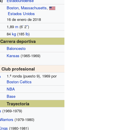
s)
Estadounidense
Boston
,
Massachusetts
,
Estados Unidos
16 de enero de 2018
1,89
m
(6
′
2
″
)
84
kg
(185
lb
)
Carrera deportiva
Baloncesto
Kansas
(1965-1969)
Club profesional
A
1.ª ronda (puesto 9), 1969 por
Boston Celtics
NBA
Base
Trayectoria
s
(1969-1979)
Warriors
(1979-1980)
Kings
(1980-1981)