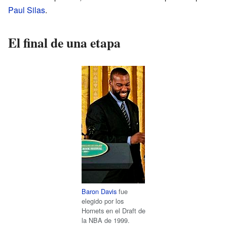
Paul Silas
.
El final de una etapa
Baron Davis
fue
elegido por los
Hornets en el Draft de
la NBA de 1999.