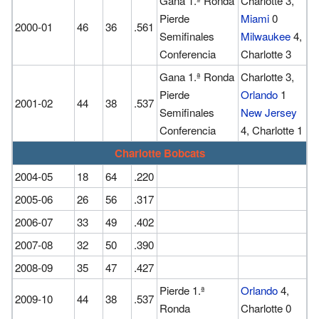
Gana 1.ª Ronda
Charlotte 3,
Pierde
Miami
0
2000-01
46
36
.561
Semifinales
Milwaukee
4,
Conferencia
Charlotte 3
Gana 1.ª Ronda
Charlotte 3,
Pierde
Orlando
1
2001-02
44
38
.537
Semifinales
New Jersey
Conferencia
4, Charlotte 1
Charlotte Bobcats
2004-05
18
64
.220
2005-06
26
56
.317
2006-07
33
49
.402
2007-08
32
50
.390
2008-09
35
47
.427
Pierde 1.ª
Orlando
4,
2009-10
44
38
.537
Ronda
Charlotte 0