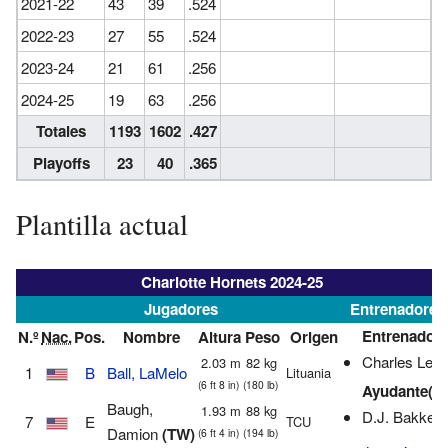
2021-22
43
39
.524
2022-23
27
55
.524
2023-24
21
61
.256
2024-25
19
63
.256
Totales
1193
1602
.427
Playoffs
23
40
.365
Plantilla actual
Charlotte Hornets 2024-25
Jugadores
Entrenadores
Entrenador
N.º
Nac.
Pos.
Nombre
Altura
Peso
Origen
Charles Lee
2.03 m
82 kg
1
B
Ball, LaMelo
Lituania
(6 ft 8 in)
(180 lb)
Ayudante(s)
Baugh,
1.93 m
88 kg
D.J. Bakker
7
E
TCU
Damion
(TW)
(6 ft 4 in)
(194 lb)