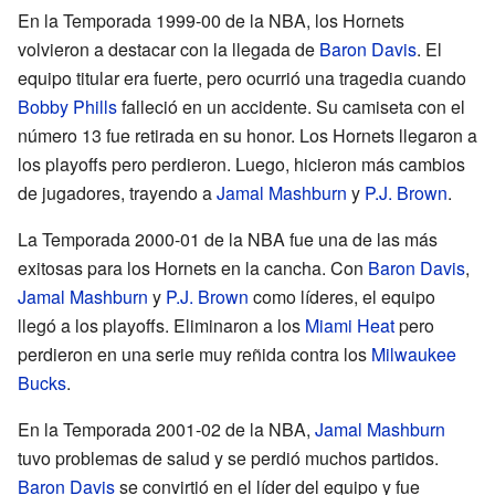
En la Temporada 1999-00 de la NBA, los Hornets
volvieron a destacar con la llegada de
Baron Davis
. El
equipo titular era fuerte, pero ocurrió una tragedia cuando
Bobby Phills
falleció en un accidente. Su camiseta con el
número 13 fue retirada en su honor. Los Hornets llegaron a
los playoffs pero perdieron. Luego, hicieron más cambios
de jugadores, trayendo a
Jamal Mashburn
y
P.J. Brown
.
La Temporada 2000-01 de la NBA fue una de las más
exitosas para los Hornets en la cancha. Con
Baron Davis
,
Jamal Mashburn
y
P.J. Brown
como líderes, el equipo
llegó a los playoffs. Eliminaron a los
Miami Heat
pero
perdieron en una serie muy reñida contra los
Milwaukee
Bucks
.
En la Temporada 2001-02 de la NBA,
Jamal Mashburn
tuvo problemas de salud y se perdió muchos partidos.
Baron Davis
se convirtió en el líder del equipo y fue