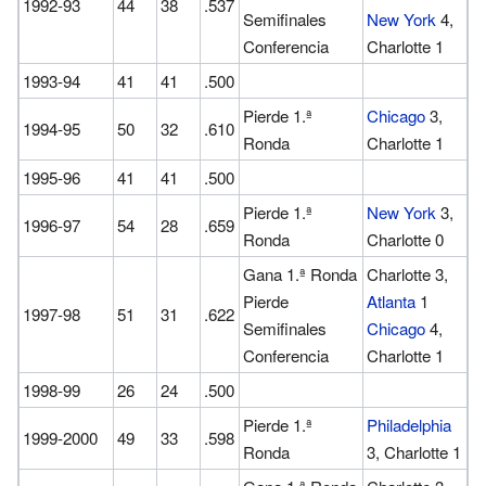
1992-93
44
38
.537
Semifinales
New York
4,
Conferencia
Charlotte 1
1993-94
41
41
.500
Pierde 1.ª
Chicago
3,
1994-95
50
32
.610
Ronda
Charlotte 1
1995-96
41
41
.500
Pierde 1.ª
New York
3,
1996-97
54
28
.659
Ronda
Charlotte 0
Gana 1.ª Ronda
Charlotte 3,
Pierde
Atlanta
1
1997-98
51
31
.622
Semifinales
Chicago
4,
Conferencia
Charlotte 1
1998-99
26
24
.500
Pierde 1.ª
Philadelphia
1999-2000
49
33
.598
Ronda
3, Charlotte 1