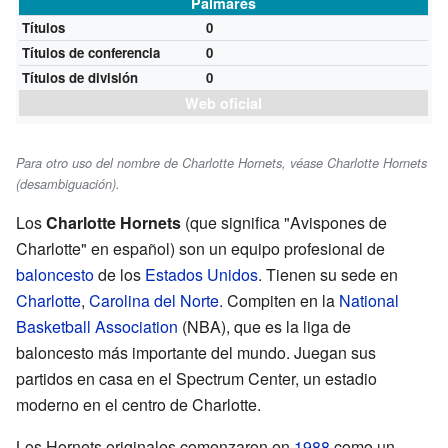
Palmarés
Títulos
0
Títulos de conferencia
0
Títulos de división
0
Web oficial
Para otro uso del nombre de Charlotte Hornets, véase Charlotte Hornets
(desambiguación).
Los
Charlotte Hornets
(que significa "Avispones de
Charlotte" en español) son un equipo profesional de
baloncesto
de los
Estados Unidos
. Tienen su sede en
Charlotte
,
Carolina del Norte
. Compiten en la
National
Basketball Association
(NBA), que es la liga de
baloncesto más importante del mundo. Juegan sus
partidos en casa en el Spectrum Center, un estadio
moderno en el centro de Charlotte.
Los Hornets originales comenzaron en
1988
como un