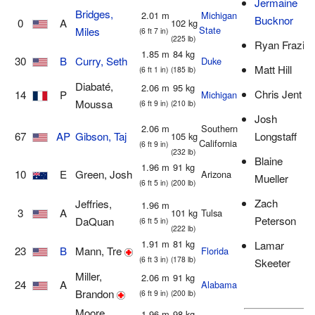
Jermaine
Bridges,
2.01 m
Michigan
Bucknor
0
A
102 kg
State
Miles
(6 ft 7 in)
(225 lb)
Ryan Frazier
1.85 m
84 kg
30
B
Curry, Seth
Duke
Matt Hill
(6 ft 1 in)
(185 lb)
Diabaté,
2.06 m
95 kg
Chris Jent
14
P
Michigan
Moussa
(6 ft 9 in)
(210 lb)
Josh
2.06 m
Southern
67
AP
Gibson, Taj
Longstaff
105 kg
California
(6 ft 9 in)
(232 lb)
Blaine
1.96 m
91 kg
10
E
Green, Josh
Arizona
Mueller
(6 ft 5 in)
(200 lb)
Zach
Jeffries,
1.96 m
3
A
101 kg
Tulsa
Peterson
DaQuan
(6 ft 5 in)
(222 lb)
1.91 m
81 kg
Lamar
23
B
Mann, Tre
Florida
(6 ft 3 in)
(178 lb)
Skeeter
Miller,
2.06 m
91 kg
24
A
Alabama
Brandon
(6 ft 9 in)
(200 lb)
Moore,
1.96 m
98 kg