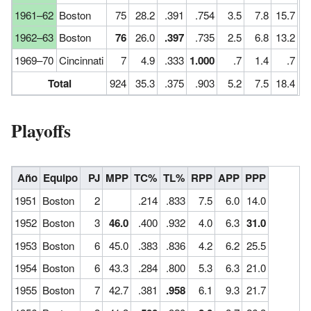
1961–62
Boston
75
28.2
.391
.754
3.5
7.8
15.7
1962–63
Boston
76
26.0
.397
.735
2.5
6.8
13.2
1969–70
Cincinnati
7
4.9
.333
1.000
.7
1.4
.7
Total
924
35.3
.375
.903
5.2
7.5
18.4
Playoffs
Año
Equipo
PJ
MPP
TC%
TL%
RPP
APP
PPP
1951
Boston
2
.214
.833
7.5
6.0
14.0
1952
Boston
3
46.0
.400
.932
4.0
6.3
31.0
1953
Boston
6
45.0
.383
.836
4.2
6.2
25.5
1954
Boston
6
43.3
.284
.800
5.3
6.3
21.0
1955
Boston
7
42.7
.381
.958
6.1
9.3
21.7