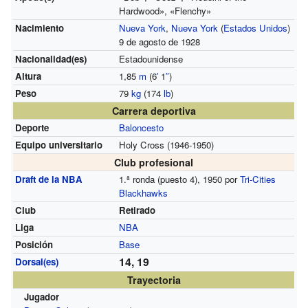
Hardwood», «Flenchy»
Nacimiento
Nueva York
,
Nueva York
(
Estados Unidos
)
9 de agosto de 1928
Nacionalidad(es)
Estadounidense
Altura
1,85
m
(6
′
1
″
)
Peso
79
kg
(174
lb
)
Carrera deportiva
Deporte
Baloncesto
Equipo universitario
Holy Cross (1946-1950)
Club profesional
Draft de la NBA
1.ª ronda (puesto 4), 1950 por
Tri-Cities
Blackhawks
Club
Retirado
Liga
NBA
Posición
Base
14, 19
Dorsal(es)
Trayectoria
Jugador