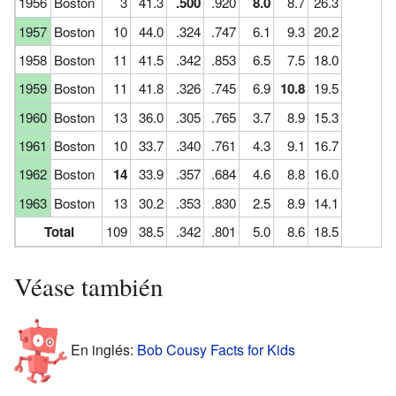
1956
Boston
3
41.3
.500
.920
8.0
8.7
26.3
1957
Boston
10
44.0
.324
.747
6.1
9.3
20.2
1958
Boston
11
41.5
.342
.853
6.5
7.5
18.0
1959
Boston
11
41.8
.326
.745
6.9
10.8
19.5
1960
Boston
13
36.0
.305
.765
3.7
8.9
15.3
1961
Boston
10
33.7
.340
.761
4.3
9.1
16.7
1962
Boston
14
33.9
.357
.684
4.6
8.8
16.0
1963
Boston
13
30.2
.353
.830
2.5
8.9
14.1
Total
109
38.5
.342
.801
5.0
8.6
18.5
Véase también
En inglés:
Bob Cousy Facts for Kids