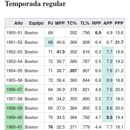
Temporada regular
Año
Equipo
PJ
MPP
TC%
TL%
RPP
APP
PPP
1950–51
Boston
69
.352
.756
6.9
4.9
15.6
1951–52
Boston
66
40.6
.369
.808
6.4
6.7
21.7
1952–53
Boston
71
41.5
.352
.816
6.3
7.7
19.8
1953–54
Boston
72
39.7
.385
.787
5.5
7.2
19.2
1954–55
Boston
71
38.7
.397
.807
6.0
7.8
21.2
1955–56
Boston
72
38.4
.360
.844
6.8
8.9
18.8
1956–57
Boston
64
36.9
.378
.821
4.8
7.5
20.6
1957–58
Boston
65
34.2
.353
.850
5.0
7.1
18.0
1958–59
Boston
65
37.0
.384
.855
5.5
8.6
20.0
1959–60
Boston
75
34.5
.384
.792
4.7
9.5
19.4
1960–61
Boston
76
32.5
.371
.779
4.4
7.7
18.1