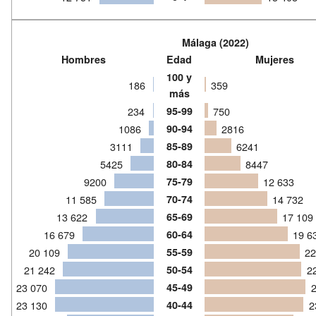
Málaga (2022)
Hombres
Edad
Mujeres
100 y
186
359
más
234
95-99
750
1086
90-94
2816
3111
85-89
6241
5425
80-84
8447
9200
75-79
12 633
11 585
70-74
14 732
13 622
65-69
17 10
16 679
60-64
19 6
20 109
55-59
22
21 242
50-54
2
23 070
45-49
23 130
40-44
2