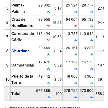
Palma-
29 862
29 524
28 777
5
5,17
27 61
Palmilla
Cruz de
93 955
94 064
95 132
6
16,26
94 45
Humilladero
Carretera de
113 424
113 737
113 949
7
19,63
111 86
Cádiz
20 449
20 161
19 227
8
Churriana
3,54
17 54
17 472
17 122
16 570
9
Campanillas
3,02
16 14
Puerto de la
49 442
48 003
44 308
10
8,56
39 14
Torre
577 885
576 725
573 909
Total
100
558 26
Variación positiva respecto al año anterior.