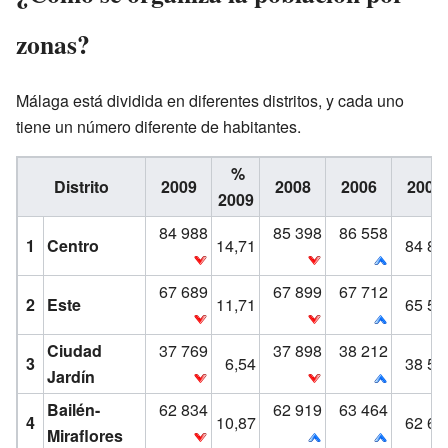
zonas?
Málaga está dividida en diferentes distritos, y cada uno
tiene un número diferente de habitantes.
%
Distrito
2009
2008
2006
2004
2009
84 988
85 398
86 558
1
Centro
14,71
84 84
67 689
67 899
67 712
2
Este
11,71
65 51
Ciudad
37 769
37 898
38 212
3
6,54
38 51
Jardín
Bailén-
62 834
62 919
63 464
4
10,87
62 62
Miraflores