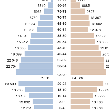
3310
80-84
6685
5935
75-79
9827
8780
70-74
12 307
10 234
65-69
12 902
10 793
60-64
12 078
14 810
55-59
15 988
15 412
50-54
16 808
16 868
45-49
19 0
19 399
40-44
20 
22 048
35-39
2
22 754
30-34
2
25-29
25 219
24 125
23 509
20-24
2
18 783
15-19
17 88
16 159
10-14
15 222
13 892
5-9
13 460
12 751
0-4
13 408