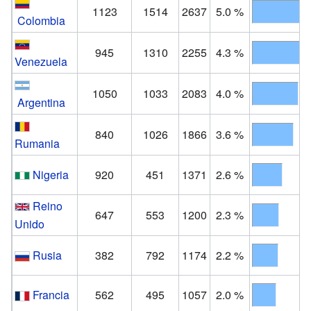
1123
1514
2637
5.0 %
Colombia
945
1310
2255
4.3 %
Venezuela
1050
1033
2083
4.0 %
Argentina
840
1026
1866
3.6 %
Rumania
Nigeria
920
451
1371
2.6 %
Reino
647
553
1200
2.3 %
Unido
Rusia
382
792
1174
2.2 %
Francia
562
495
1057
2.0 %