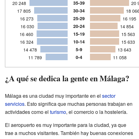
20 248
35-39
20 
17 805
30-34
18 06
16 273
25-29
16 195
16 030
20-24
14 854
16 460
15-19
15 563
16 324
10-14
15 633
14 478
5-9
13 643
11 789
0-4
11 058
¿A qué se dedica la gente en Málaga?
Málaga es una ciudad muy importante en el
sector
servicios
. Esto significa que muchas personas trabajan en
actividades como el
turismo
, el comercio o la hostelería.
El aeropuerto es muy importante para la ciudad, ya que
trae a muchos visitantes. También hay buenas conexiones