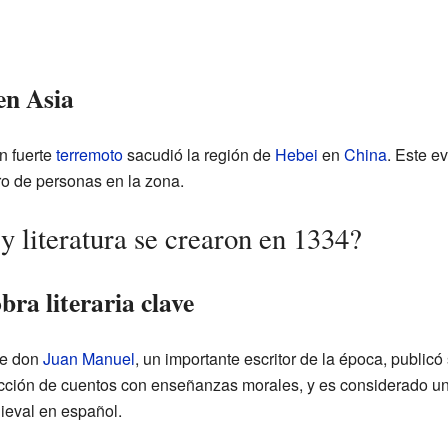
en Asia
n fuerte
terremoto
sacudió la región de
Hebei
en
China
. Este e
o de personas en la zona.
y literatura se crearon en 1334?
bra literaria clave
te don
Juan Manuel
, un importante escritor de la época, public
lección de cuentos con enseñanzas morales, y es considerado un
dieval en español.