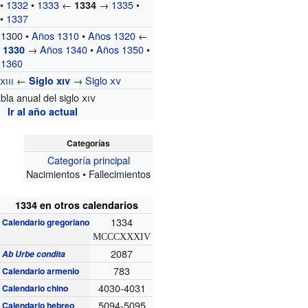
•
1332
•
1333
←
→
1335
•
1334
•
1337
 1300 •
Años 1310
•
Años 1320
←
→
Años 1340
•
Años 1350
•
 1330
 1360
o
xiii
←
→
Siglo
xv
Siglo
xiv
bla anual del siglo
xiv
Ir al año actual
Categorías
Categoría principal
Nacimientos • Fallecimientos
1334 en otros calendarios
1334
Calendario gregoriano
MCCCXXXIV
2087
Ab Urbe condita
783
Calendario armenio
4030-4031
Calendario chino
5094-5095
Calendario hebreo