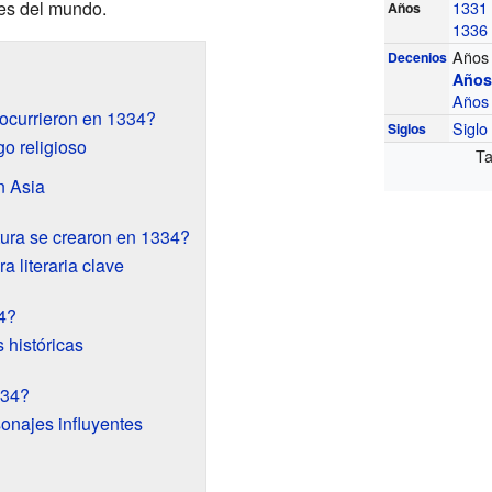
tes del mundo.
1331
Años
1336
Años
Decenios
Años
Años
ocurrieron en 1334?
Sigl
Siglos
o religioso
Ta
n Asia
atura se crearon en 1334?
a literaria clave
4?
 históricas
334?
onajes influyentes