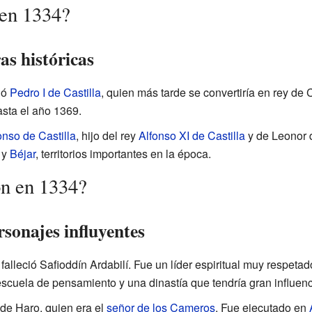
 en 1334?
as históricas
ió
Pedro I de Castilla
, quien más tarde se convertiría en rey de 
asta el año 1369.
nso de Castilla
, hijo del rey
Alfonso XI de Castilla
y de Leonor 
y
Béjar
, territorios importantes en la época.
on en 1334?
rsonajes influyentes
alleció Safioddín Ardabilí. Fue un líder espiritual muy respeta
scuela de pensamiento y una dinastía que tendría gran influenci
de Haro, quien era el
señor de los Cameros
. Fue ejecutado en