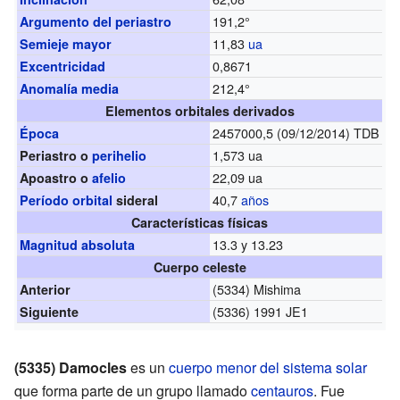
191,2°
Argumento del periastro
11,83
ua
Semieje mayor
0,8671
Excentricidad
212,4°
Anomalía media
Elementos orbitales derivados
2457000,5 (09/12/2014) TDB
Época
1,573 ua
Periastro o
perihelio
22,09 ua
Apoastro o
afelio
40,7
años
Período orbital
sideral
Características físicas
13.3 y 13.23
Magnitud absoluta
Cuerpo celeste
(5334) Mishima
Anterior
(5336) 1991 JE1
Siguiente
(5335) Damocles
es un
cuerpo menor del sistema solar
que forma parte de un grupo llamado
centauros
. Fue