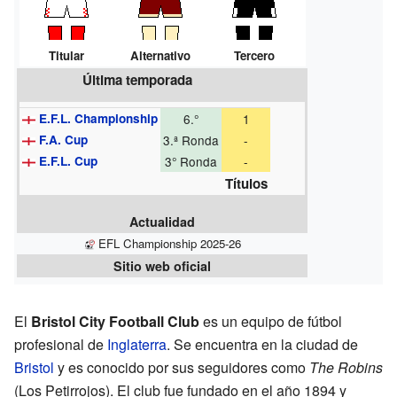
Titular
Alternativo
Tercero
Última temporada
E.F.L. Championship
6.°
1
F.A. Cup
3.ª Ronda
-
E.F.L. Cup
3° Ronda
-
Títulos
Actualidad
EFL Championship 2025-26
Sitio web oficial
El
Bristol City Football Club
es un equipo de fútbol
profesional de
Inglaterra
. Se encuentra en la ciudad de
Bristol
y es conocido por sus seguidores como
The Robins
(Los Petirrojos). El club fue fundado en el año 1894 y