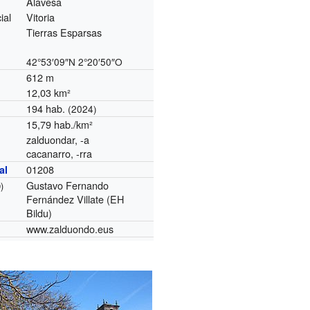
Alavesa
ial
Vitoria
Tierras Esparsas
42°53′09″N
2°20′50″O
612 m
12,03 km²
194 hab.
(2024)
15,79 hab./km²
zalduondar, -a
cacanarro, -rra
01208
al
Gustavo Fernando
)
Fernández Villate (EH
Bildu)
www.zalduondo.eus