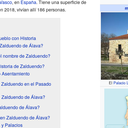
 Vasco
, en
España
. Tiene una superficie de
m
n 2018, vivían allí 186 personas.
eblo con Historia
Zalduendo de Álava?
l nombre de Zalduendo?
istoria de Zalduendo?
o Asentamiento
El
Palacio 
e Zalduendo en el Pasado
n Zalduendo de Álava?
alduendo de Álava?
 en Zalduendo de Álava?
s y Palacios