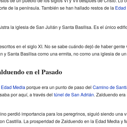
tos de un pueblo de los siglos VI y VII después de Cristo. Lo 
rte de la península. También se han hallado restos de la
Edad 
Aistra la iglesia de San Julián y Santa Basilisa. Es el único edi
critos en el siglo XI. No se sabe cuándo dejó de haber gente vi
n y Santa Basilisa como una ermita, no como una iglesia de un
lduendo en el Pasado
a
Edad Media
porque era un punto de paso del
Camino de Sant
aba por aquí, a través del
túnel de San Adrián
. Zalduendo era
no perdió importancia para los peregrinos, siguió siendo una ví
con Castilla. La prosperidad de Zalduendo en la Edad Media y 