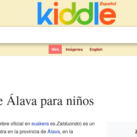
Web
Imágenes
English
e Álava para niños
bre oficial en
euskera
es
Zalduondo
) es un
ra en la provincia de
Álava
, en la