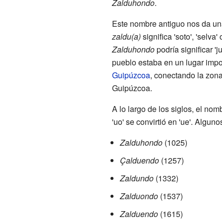
Zalduhondo
.
Este nombre antiguo nos da una
zaldu(a)
significa 'soto', 'selva'
Zalduhondo
podría significar 'j
pueblo estaba en un lugar impor
Guipúzcoa
, conectando la zona
Guipúzcoa.
A lo largo de los siglos, el nom
'uo' se convirtió en 'ue'. Algun
Zalduhondo
(1025)
Çalduendo
(1257)
Zaldundo
(1332)
Zalduondo
(1537)
Zalduendo
(1615)