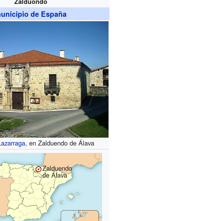
Zalduondo
unicipio de España
Lazarraga
, en Zalduendo de Álava
Zalduendo
de Álava