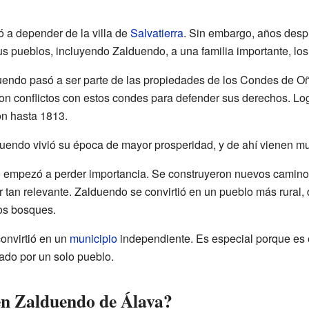
ó a depender de la villa de
Salvatierra
. Sin embargo, años desp
us pueblos, incluyendo Zalduendo, a una familia importante, los
duendo pasó a ser parte de las propiedades de los Condes de O
on conflictos con estos condes para defender sus derechos. Lo
on hasta 1813.
lduendo vivió su época de mayor prosperidad, y de ahí vienen mu
blo empezó a perder importancia. Se construyeron nuevos caminos 
tan relevante. Zalduendo se convirtió en un pueblo más rural, d
los bosques.
convirtió en un
municipio
independiente. Es especial porque es 
ado por un solo pueblo.
en Zalduendo de Álava?