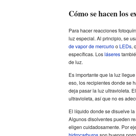
Cómo se hacen los e
Para hacer reacciones fotoquím
luz especial. Al principio, se u
de vapor de mercurio
o
LEDs
, 
específicas. Los
láseres
también
de luz.
Es importante que la luz llegu
eso, los recipientes donde se 
deja pasar la luz ultravioleta. E
ultravioleta, así que no es ade
El líquido donde se disuelve la
Algunos disolventes pueden rea
eligen cuidadosamente. Por eje
hidrocarburos
son buenos porq