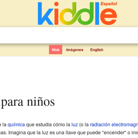
Web
Imágenes
English
 para niños
e la
química
que estudia cómo la
luz
(o la
radiación electromagn
s. Imagina que la luz es una llave que puede "encender" o ini