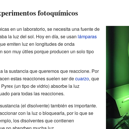
xperimentos fotoquímicos
icas en un laboratorio, se necesita una fuente de
saba la luz del sol. Hoy en día, se usan
lámparas
que emiten luz en longitudes de onda
 son muy útiles porque producen un solo tipo
e a la sustancia que queremos que reaccione. Por
hacen estas reacciones suelen ser de
cuarzo
, que
l Pyrex (un tipo de vidrio) absorbe la luz
cuado para todas las reacciones.
 sustancia (el disolvente) también es importante.
ccionar con la luz o bloquearla, por lo que se
mplo, los disolventes que contienen
ue no absorben mucha luz.