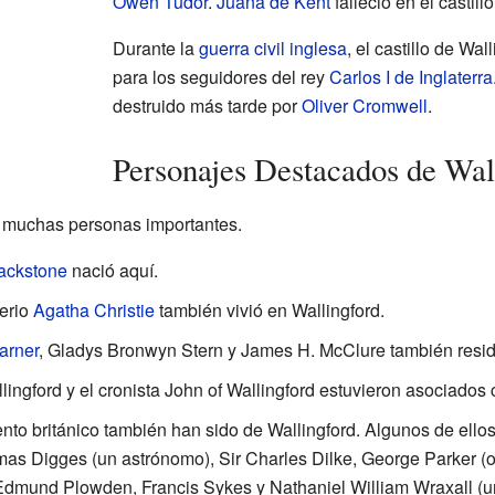
Owen Tudor
.
Juana de Kent
falleció en el castill
Durante la
guerra civil inglesa
, el castillo de Wal
para los seguidores del rey
Carlos I de Inglaterra
destruido más tarde por
Oliver Cromwell
.
Personajes Destacados de Wal
e muchas personas importantes.
lackstone
nació aquí.
terio
Agatha Christie
también vivió en Wallingford.
arner
, Gladys Bronwyn Stern y James H. McClure también residi
ingford y el cronista John of Wallingford estuvieron asociados c
to británico también han sido de Wallingford. Algunos de ell
as Digges (un astrónomo), Sir Charles Dilke, George Parker (o
Edmund Plowden, Francis Sykes y Nathaniel William Wraxall (un 