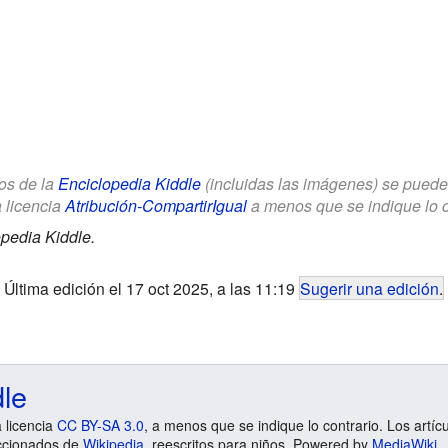
los de la
Enciclopedia Kiddle
(incluidas las imágenes) se puede u
a licencia
Atribución-CompartirIgual
a menos que se indique lo con
pedia Kiddle.
Última edición el 17 oct 2025, a las 11:19
Sugerir una edición
.
dle
a licencia
CC BY-SA 3.0
, a menos que se indique lo contrario. Los artíc
ccionados de
Wikipedia
, reescritos para niños. Powered by
MediaWiki
.