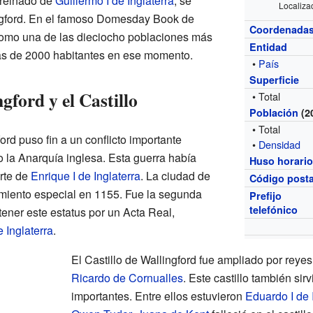
 reinado de
Guillermo I de Inglaterra
, se
Localizac
lingford. En el famoso Domesday Book de
Coordenada
como una de las dieciocho poblaciones más
Entidad
más de 2000 habitantes en ese momento.
•
País
Superficie
gford y el Castillo
• Total
Población
(2
• Total
ord puso fin a un conflicto importante
•
Densidad
o la Anarquía inglesa. Esta guerra había
Huso horari
rte de
Enrique I de Inglaterra
. La ciudad de
Código posta
imiento especial en 1155. Fue la segunda
Prefijo
telefónico
tener este estatus por un Acta Real,
e Inglaterra
.
El Castillo de Wallingford fue ampliado por rey
Ricardo de Cornualles
. Este castillo también sir
importantes. Entre ellos estuvieron
Eduardo I de 