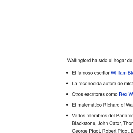
Wallingford ha sido el hogar d
El famoso escritor
William B
La reconocida autora de mis
Otros escritores como
Rex W
El matemático Richard of Wall
Varios miembros del Parlamen
Blackstone, John Cator, Thom
George Pigot, Robert Pigot, 