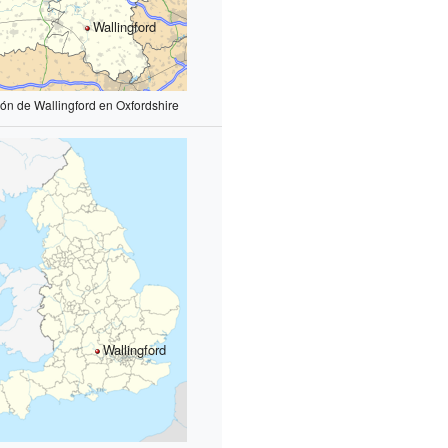
Wallingford
ión de Wallingford en Oxfordshire
Wallingford