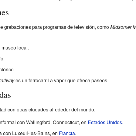
nes
de grabaciones para programas de televisión, como
Midsomer M
 museo local.
ro.
clórico.
Railway
es un ferrocarril a vapor que ofrece paseos.
das
stad con otras ciudades alrededor del mundo.
formal con Wallingford, Connecticut, en
Estados Unidos
.
a con Luxeuil-les-Bains, en
Francia
.