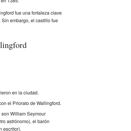
o en 1385.
lingford fue una fortaleza clave
. Sin embargo, el castillo fue
lingford
eron en la ciudad.
on el Priorato de Wallingford.
os son William Seymour
tro astrónomo), el barón
escritor).