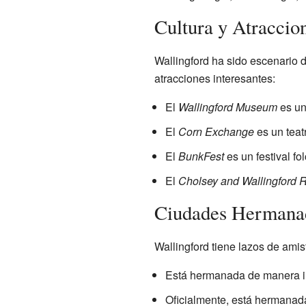
Cultura y Atraccio
Wallingford ha sido escenario 
atracciones interesantes:
El
Wallingford Museum
es un
El
Corn Exchange
es un teat
El
BunkFest
es un festival fol
El
Cholsey and Wallingford 
Ciudades Hermana
Wallingford tiene lazos de ami
Está hermanada de manera in
Oficialmente, está hermanad