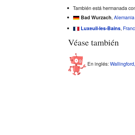
También está hermanada co
Bad Wurzach
,
Alemania
Luxeuil-les-Bains
,
Franc
Véase también
En inglés:
Wallingford,