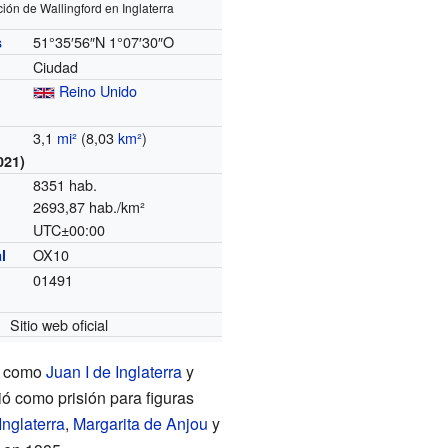
ión de Wallingford en Inglaterra
51°35′56″N
1°07′30″O
s
Ciudad
Reino Unido
3,1
mi²
(8,03
km²
)
021)
8351 hab.
2693,87 hab./km²
UTC±00:00
o
OX10
l
01491
Sitio web oficial
es como
Juan I de Inglaterra
y
vió como prisión para figuras
Inglaterra
,
Margarita de Anjou
y