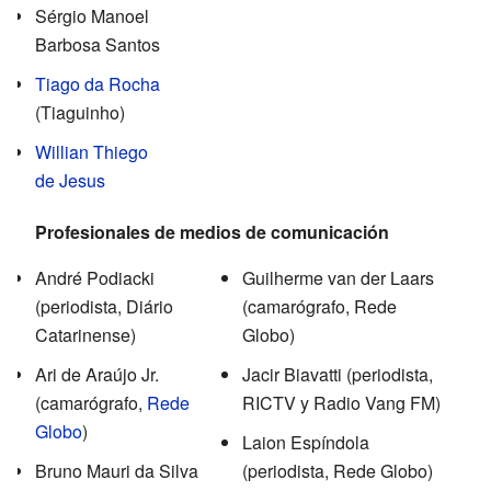
Sérgio Manoel
Barbosa Santos
Tiago da Rocha
(Tiaguinho)
Willian Thiego
de Jesus
Profesionales de medios de comunicación
André Podiacki
Guilherme van der Laars
(periodista, Diário
(camarógrafo, Rede
Catarinense)
Globo)
Ari de Araújo Jr.
Jacir Biavatti (periodista,
(camarógrafo,
Rede
RICTV y Radio Vang FM)
Globo
)
Laion Espíndola
Bruno Mauri da Silva
(periodista, Rede Globo)