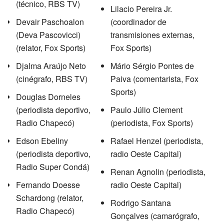
(técnico, RBS TV)
Lilacio Pereira Jr.
Devair Paschoalon
(coordinador de
(Deva Pascovicci)
transmisiones externas,
(relator, Fox Sports)
Fox Sports)
Djalma Araújo Neto
Mário Sérgio Pontes de
(cinégrafo, RBS TV)
Paiva (comentarista, Fox
Sports)
Douglas Dorneles
(periodista deportivo,
Paulo Júlio Clement
Radio Chapecó)
(periodista, Fox Sports)
Edson Ebeliny
Rafael Henzel (periodista,
(periodista deportivo,
radio Oeste Capital)
Radio Super Condá)
Renan Agnolin (periodista,
Fernando Doesse
radio Oeste Capital)
Schardong (relator,
Rodrigo Santana
Radio Chapecó)
Gonçalves (camarógrafo,