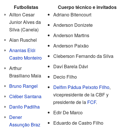
Futbolistas
Cuerpo técnico e invitados
Ailton Cesar
Adriano Bitencourt
Junior Alves da
Anderson Donizete
Silva (Canela)
Anderson Martins
Alan Ruschel
Anderson Paixão
Ananias Elói
Cleberson Fernando da Silva
Castro Monteiro
Daví Barela Dávi
Arthur
Brasiliano Maia
Decio Filho
Bruno Rangel
Delfim Pádua Peixoto Filho
,
vicepresidente de la CBF y
Cléber Santana
presidente de la
FCF
.
Danilo Padilha
Edir De Marco
Dener
Eduardo de Castro Filho
Assunção Braz