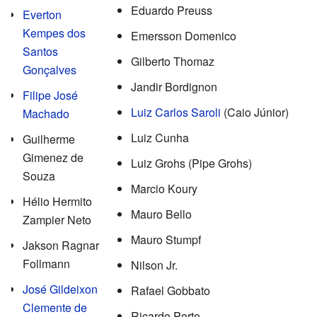
Eduardo Preuss
Everton
Kempes dos
Emersson Domenico
Santos
Gilberto Thomaz
Gonçalves
Jandir Bordignon
Filipe José
Luiz Carlos Saroli
(Caio Júnior)
Machado
Luiz Cunha
Guilherme
Gimenez de
Luiz Grohs (Pipe Grohs)
Souza
Marcio Koury
Hélio Hermito
Mauro Bello
Zampier Neto
Mauro Stumpf
Jakson Ragnar
Follmann
Nilson Jr.
José Gildeixon
Rafael Gobbato
Clemente de
Ricardo Porto