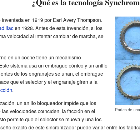
¿Qué es la tecnología Synchro
 inventada en 1919 por Earl Avery Thompson.
dillac
en 1928. Antes de esta invención, si los
ma velocidad al intentar cambiar de marcha, se
no en un coche tiene un mecanismo
 Este sistema usa un embrague cónico y un anillo
ientes de los engranajes se unan, el embrague
ace que el selector y el engranaje giren a la
ricción
.
ización, un anillo bloqueador impide que los
Partes de un
las velocidades coinciden, la fricción en el
sto permite que el selector se mueva y una los
iseño exacto de este sincronizador puede variar entre los fabri