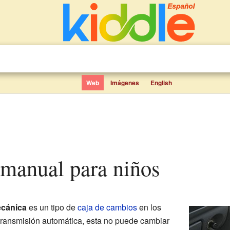
Web
Imágenes
English
 manual para niños
cánica
es un tipo de
caja de cambios
en los
 transmisión automática, esta no puede cambiar