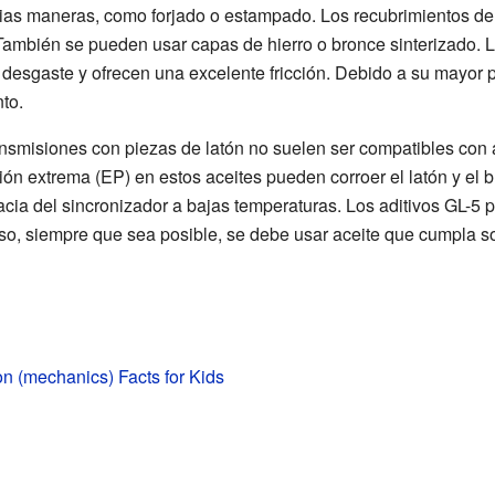
rias maneras, como forjado o estampado. Los recubrimientos de 
También se pueden usar capas de hierro o bronce sinterizado. L
 desgaste y ofrecen una excelente fricción. Debido a su mayor 
to.
nsmisiones con piezas de latón no suelen ser compatibles con a
ión extrema (EP) en estos aceites pueden corroer el latón y el 
acia del sincronizador a bajas temperaturas. Los aditivos GL-5 
so, siempre que sea posible, se debe usar aceite que cumpla so
n (mechanics) Facts for Kids