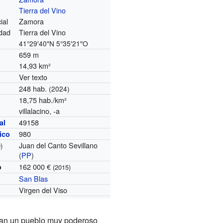
Tierra del Vino
ial
Zamora
dad
Tierra del Vino
41°29′40″N
5°35′21″O
659 m
14,93 km²
Ver texto
248 hab.
(2024)
18,75 hab./km²
villalacino, -a
49158
al
980
nico
Juan del Canto Sevillano
)
(
PP
)
162 000 €
o
(2015)
San Blas
Virgen del Viso
ran un pueblo muy poderoso