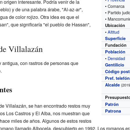
n origen interesante. Podría venir de la
• Comarca
ueblo) y de una palabra árabe, "Al-az-ar",
• Partido judic
gua de color rojizo. Otra idea es que el
• Mancomuni
an", que significaría "el pueblo de Hassan",
Ubicación
•
Altitud
Superficie
Fundación
de Villalazán
Población
•
Densidad
y antigua, con rastros de personas que
Gentilicio
.
Código post
Pref. telefó
Alcalde
(2019
ntes
Presupuest
Patrón
de Villalazán, se han encontrado restos muy
Patrona
dos Los Castros y El Alba, nos muestran que
 hace miles de años. Algunos de estos restos
omano llamado Albocela, descubierto en 1992. Los romanos e