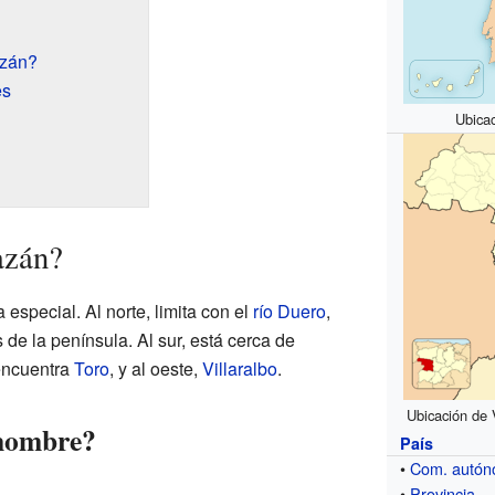
azán?
es
Ubicac
azán?
especial. Al norte, limita con el
río Duero
,
 de la península. Al sur, está cerca de
 encuentra
Toro
, y al oeste,
Villaralbo
.
Ubicación de 
 nombre?
País
•
Com. autó
•
Provincia