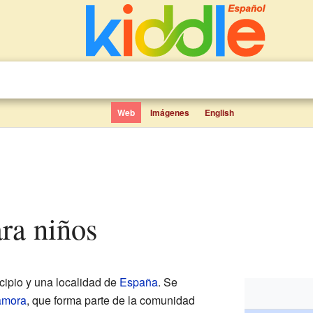
Web
Imágenes
English
ara niños
ipio y una localidad de
España
. Se
amora
, que forma parte de la comunidad