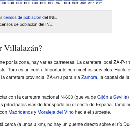
os
censos de población
del INE.
censos de población del INE.
 Villalazán?
rte por la zona, hay varias carreteras. La carretera local ZA-P-
ste. Toro es un centro importante con muchos servicios. Hacia el 
la carretera provincial ZA-610 para ir a
Zamora
, la capital de 
tar con la carretera nacional N-630 (que va de
Gijón
a
Sevilla
)
as principales vías de transporte en el oeste de España. También 
 con
Madridanos
y
Moraleja del Vino
hacia el suroeste.
á cerca (a unos 3 km), no hay un puente directo sobre el río Du