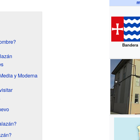
m
nombre?
Bandera
alazán
es
 Media y Moderna
isitar
s
uevo
lalazán?
azán?