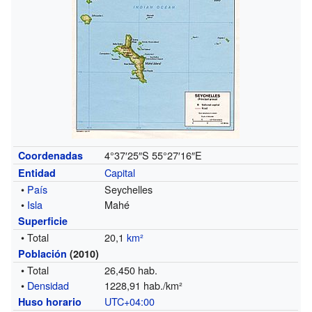
4°37′25″S
55°27′16″E
Coordenadas
Capital
Entidad
•
País
Seychelles
•
Isla
Mahé
Superficie
• Total
20,1
km²
Población
(2010)
• Total
26,450 hab.
•
Densidad
1228,91 hab./km²
UTC+04:00
Huso horario