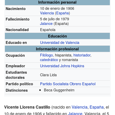
Información personal
10 de enero de 1906
Nacimiento
Valencia
(
España
)
5 de julio de 1979
Fallecimiento
Jalance
(España)
Española
Nacionalidad
Educación
Universidad de Valencia
Educado en
Información profesional
Filólogo
, hispanista,
historiador
,
Ocupación
catedrático
y romanista
Universidad Johns Hopkins
Empleador
Estudiantes
Clara Lida
doctorales
Partido Socialista Obrero Español
Partido político
Beca Guggenheim
Distinciones
Vicente Llorens Castillo
(nacido en
Valencia
,
España
, el
10 de enero de 1906 y fallecido en
Jalance
, Valencia, el 5