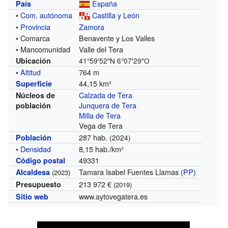
España
País
•
Com. autónoma
Castilla y León
•
Provincia
Zamora
• Comarca
Benavente y Los Valles
• Mancomunidad
Valle del Tera
Ubicación
41°59′52″N
6°07′29″O
•
Altitud
764 m
44,15 km²
Superficie
Calzada de Tera
Núcleos de
Junquera de Tera
población
Milla de Tera
Vega de Tera
287 hab.
Población
(2024)
•
Densidad
8,15 hab./km²
49331
Código postal
Tamara Isabel Fuentes Llamas (
PP
)
Alcaldesa
(2023)
213 972 €
Presupuesto
(2019)
www.aytovegatera.es
Sitio web