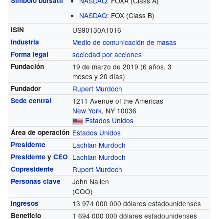
Símbolo bursátil
NASDAQ
:
FOXA
(Class A)
NASDAQ
:
FOX
(Class B)
ISIN
US90130A1016
Industria
Medio de comunicación de masas
Forma legal
sociedad por acciones
Fundación
19 de marzo de 2019 (6 años, 3
meses y 20 días)
Fundador
Rupert Murdoch
Sede central
1211 Avenue of the Americas
New York
, NY 10036
Estados Unidos
Área de operación
Estados Unidos
Presidente
Lachlan Murdoch
Presidente
y
CEO
Lachlan Murdoch
Copresidente
Rupert Murdoch
Personas clave
John Nallen
(COO)
Ingresos
13 974 000 000 dólares estadounidenses
Beneficio
1 694 000 000 dólares estadounidenses