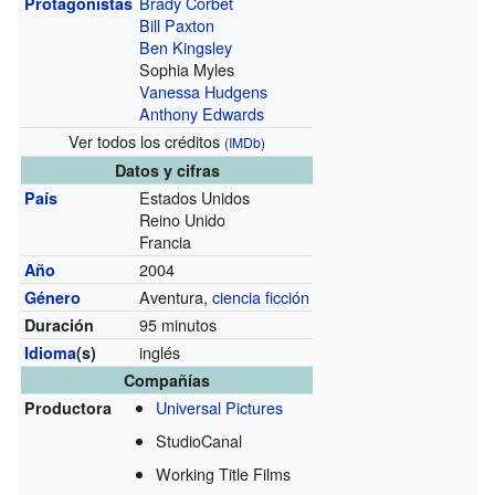
Brady Corbet
Protagonistas
Bill Paxton
Ben Kingsley
Sophia Myles
Vanessa Hudgens
Anthony Edwards
Ver todos los créditos
(
IMDb
)
Datos y cifras
Estados Unidos
País
Reino Unido
Francia
2004
Año
Aventura,
ciencia ficción
Género
95 minutos
Duración
inglés
Idioma
(s)
Compañías
Universal Pictures
Productora
StudioCanal
Working Title Films