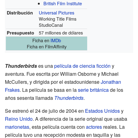
British Film Institute
Universal Pictures
Distribución
Working Title Films
StudioCanal
57 millones de dólares
Presupuesto
Ficha
en
IMDb
Ficha
en FilmAffinity
Thunderbirds
es una
película de ciencia ficción
y
aventura. Fue escrita por William Osborne y Michael
McCullers, y dirigida por el estadounidense
Jonathan
Frakes
. La película se basa en la
serie
británica
de los
años sesenta llamada
Thunderbirds
.
Se estrenó el 24 de julio de 2004 en
Estados Unidos
y
Reino Unido
. A diferencia de la serie original que usaba
marionetas
, esta película cuenta con
actores
reales. La
película tuvo una recepción modesta en taquilla y las