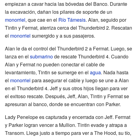
empiezan a cavar hacia las bóvedas del Banco. Durante
la excavación, dañan los pilares de soporte de un
monorriel
, que cae en el
Río Támesis
. Alan, seguido por
Tintin y Fermat, aterriza cerca del Thunderbird 2. Rescatan
el
monorriel
sumergido y a sus pasajeros.
Alan le da el control del Thunderbird 2 a Fermat. Luego, se
lanza en el
submarino
de rescate Thunderbird 4. Cuando
Alan y Fermat no pueden conectar el cable de
levantamiento, Tintin se sumerge en el
agua
. Nada hasta
el
monorriel
para asegurar el cable y luego se une a Alan
en el Thunderbird 4. Jeff y sus otros hijos llegan para ver
el exitoso rescate. Después, Jeff, Alan, Tintin y Fermat se
apresuran al banco, donde se encuentran con Parker.
Lady Penelope es capturada y encerrada con Jeff. Fermat
y Parker logran vencer a Mullion. Tintin evade y atrapa a
Transom. Llega justo a tiempo para ver a The Hood, su tío,