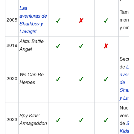
Las
Tambi
aventuras de
2005
monta
Sharkboy y
y músi
Lavagirl
Alita: Battle
2019
Angel
Secue
de
La
We Can Be
aventu
2020
Heroes
de
Shark
y Lava
Nueva
Spy Kids:
versió
2023
Armageddon
de
Sp
Kids