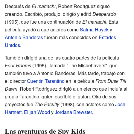
Después de
El mariachi
, Robert Rodriguez siguió
creando. Escribió, produjo, dirigió y editó
Desperado
(1995), que fue una continuación de
El mariachi
. Esta
película ayudó a que actores como
Salma Hayek
y
Antonio Banderas
fueran más conocidos en
Estados
Unidos
.
También dirigió una de las cuatro partes de la película
Four Rooms
(1995), llamada "The Misbehavers", que
también tuvo a Antonio Banderas. Más tarde, trabajó con
el director
Quentin Tarantino
en la película
From Dusk Till
Dawn
. Robert Rodriguez dirigió a un elenco que incluía al
propio Tarantino, quien escribió el guion. Otro de sus
proyectos fue
The Faculty
(1998), con actores como
Josh
Hartnett
,
Elijah Wood
y
Jordana Brewster
.
Las aventuras de Spy Kids