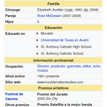
Familia
Elizabeth Avellán (
matr.
1990;
div.
2008)
Cónyuge
Rose McGowan
(2007-2009)
Pareja
5
Hijos
Educación
Monster
Educado en
Universidad de Texas en Austin
St. Anthony Catholic High School
St. Anthony Catholic School
Información profesional
Director
,
productor
,
guionista
,
editor
,
actor
,
Ocupación
músico
1991-presente
Años activo
www.troublemakerstudios.com
Sitio web
Premios artísticos
Festival de
Premio del Jurado
2005
Sin City
Cannes
Premio Satellite a la mejor banda
Otros premios