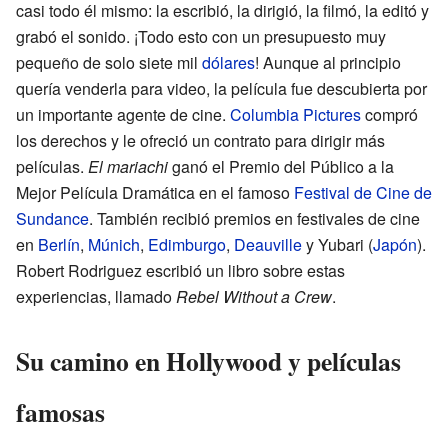
casi todo él mismo: la escribió, la dirigió, la filmó, la editó y
grabó el sonido. ¡Todo esto con un presupuesto muy
pequeño de solo siete mil
dólares
! Aunque al principio
quería venderla para video, la película fue descubierta por
un importante agente de cine.
Columbia Pictures
compró
los derechos y le ofreció un contrato para dirigir más
películas.
El mariachi
ganó el Premio del Público a la
Mejor Película Dramática en el famoso
Festival de Cine de
Sundance
. También recibió premios en festivales de cine
en
Berlín
,
Múnich
,
Edimburgo
,
Deauville
y Yubari (
Japón
).
Robert Rodriguez escribió un libro sobre estas
experiencias, llamado
Rebel Without a Crew
.
Su camino en Hollywood y películas
famosas