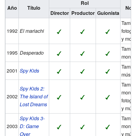
Rol
Año
Título
Not
Director
Productor
Guionista
Tambi
1992
El mariachi
fotogra
y mont
Tambi
1995
Desperado
monta
Tambi
2001
Spy Kids
músic
Tambi
Spy Kids 2:
montad
2002
The Island of
fotogra
Lost Dreams
y músi
Spy Kids 3-
Tambi
2003
D: Game
monta
Over
y músi