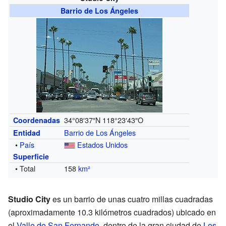
Barrio de Los Ángeles
34°08′37″N
118°23′43″O
Coordenadas
Barrio de Los Ángeles
Entidad
•
País
Estados Unidos
Superficie
• Total
158
km²
Studio City
es un barrio de unas cuatro millas cuadradas
(aproximadamente 10.3 kilómetros cuadrados) ubicado en
el
Valle de San Fernando
, dentro de la gran ciudad de
Los