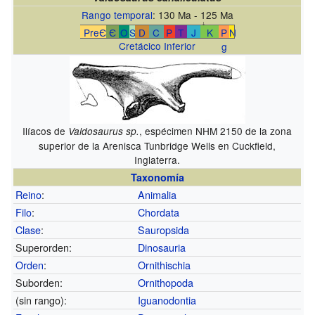
Rango temporal
: 130 Ma - 125 Ma
↓
PreЄ
Є
O
S
D
C
P
T
J
K
P
N
Cretácico Inferior
g
Ilíacos de
, espécimen NHM 2150 de la zona
Valdosaurus sp.
superior de la Arenisca Tunbridge Wells en Cuckfield,
Inglaterra.
Taxonomía
Reino
:
Animalia
Filo
:
Chordata
Clase
:
Sauropsida
Superorden:
Dinosauria
Orden
:
Ornithischia
Suborden:
Ornithopoda
(sin rango):
Iguanodontia