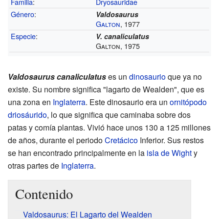
Familia
:
Dryosauridae
Género
:
Valdosaurus
Galton
, 1977
Especie
:
V. canaliculatus
Galton, 1975
Valdosaurus canaliculatus
es un
dinosaurio
que ya no
existe. Su nombre significa "lagarto de Wealden", que es
una zona en
Inglaterra
. Este dinosaurio era un
ornitópodo
driosáurido
, lo que significa que caminaba sobre dos
patas y comía plantas. Vivió hace unos 130 a 125 millones
de años, durante el periodo
Cretácico
Inferior. Sus restos
se han encontrado principalmente en la
isla de Wight
y
otras partes de
Inglaterra
.
Contenido
Valdosaurus: El Lagarto del Wealden