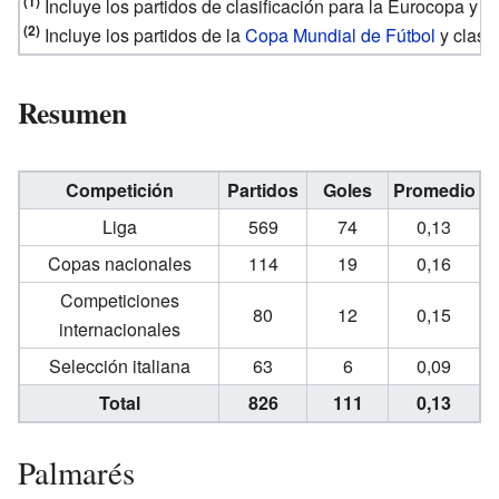
(1)
Incluye los partidos de clasificación para la Eurocopa y
E
(2)
Incluye los partidos de la
Copa Mundial de Fútbol
y clasif
Resumen
Competición
Partidos
Goles
Promedio
Liga
569
74
0,13
Copas nacionales
114
19
0,16
Competiciones
80
12
0,15
internacionales
Selección italiana
63
6
0,09
Total
826
111
0,13
Palmarés