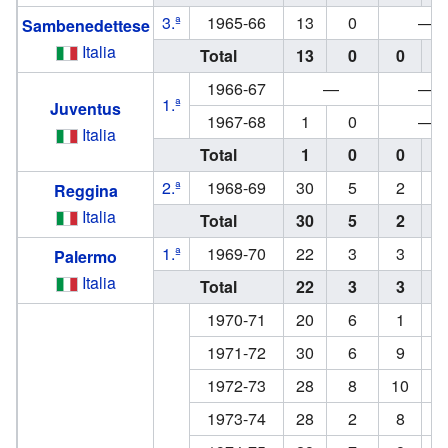
3.ª
1965-66
13
0
—
Sambenedettese
Italia
Total
13
0
0
1966-67
—
—
1.ª
Juventus
1967-68
1
0
—
Italia
Total
1
0
0
2.ª
1968-69
30
5
2
Reggina
Italia
Total
30
5
2
1.ª
1969-70
22
3
3
Palermo
Italia
Total
22
3
3
1970-71
20
6
1
1971-72
30
6
9
1972-73
28
8
10
1973-74
28
2
8