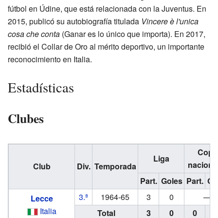
fútbol en Údine, que está relacionada con la Juventus. En
2015, publicó su autobiografía titulada
Vincere è l'unica
cosa che conta
(Ganar es lo único que importa). En 2017,
recibió el Collar de Oro al mérito deportivo, un importante
reconocimiento en Italia.
Estadísticas
Clubes
Copa
Liga
naciona
Club
Div.
Temporada
Part.
Goles
Part.
Go
3.ª
1964-65
3
0
—
Lecce
Italia
Total
3
0
0