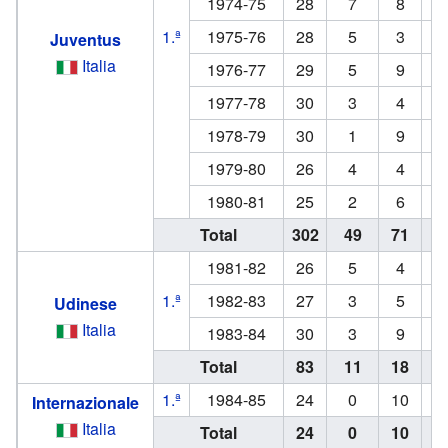
1974-75
28
7
8
1.ª
1975-76
28
5
3
Juventus
Italia
1976-77
29
5
9
1977-78
30
3
4
1978-79
30
1
9
1979-80
26
4
4
1980-81
25
2
6
Total
302
49
71
1
1981-82
26
5
4
1.ª
1982-83
27
3
5
Udinese
Italia
1983-84
30
3
9
Total
83
11
18
1.ª
1984-85
24
0
10
Internazionale
Italia
Total
24
0
10