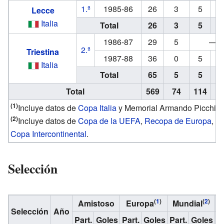
1.ª
1985-86
26
3
5
Lecce
Italia
Total
26
3
5
1986-87
29
5
—
2.ª
Triestina
1987-88
36
0
5
Italia
Total
65
5
5
Total
569
74
114
1
(1)
Incluye datos de
Copa Italia
y Memorial Armando Picchi.
(2)
Incluye datos de
Copa de la UEFA
,
Recopa de Europa
,
Co
Copa Intercontinental
.
Selección
(
1
)
(
2
)
Amistoso
Europa
Mundial
Selección
Año
Part.
Goles
Part.
Goles
Part.
Goles
Pa