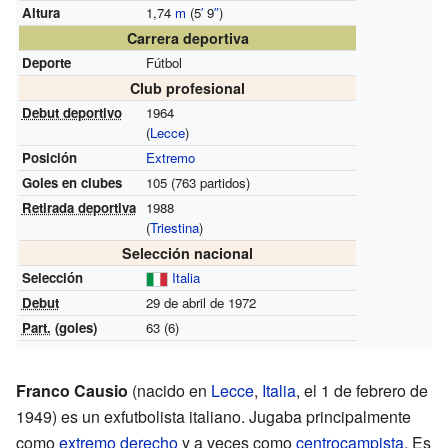
Altura
1,74
m
(5
′
9
″
)
Carrera deportiva
Deporte
Fútbol
Club profesional
Debut deportivo
1964
(
Lecce
)
Posición
Extremo
Goles en clubes
105 (763 partidos)
Retirada deportiva
1988
(
Triestina
)
Selección nacional
Selección
Italia
Debut
29 de abril de 1972
Part.
(goles)
63 (6)
Franco Causio
(nacido en
Lecce
,
Italia
, el 1 de febrero de
1949) es un exfutbolista italiano. Jugaba principalmente
como
extremo derecho
y a veces como
centrocampista
. Es