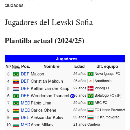
ciudades.
Jugadores del Levski Sofia
Plantilla actual (2024/25)
Jugadores
N.º
Nac.
Pos.
Nombre
Edad
Últ. equipo
3
DEF
Maicon
26 años
Nova Iguaçu FC
4
DEF
Christian Makoun
26 años
Anorthosis
5
DEF
Kellian van der Kaap
27 años
Viborg FF
6
DEF
Wenderson Tsunami
30 años
Botafogo FC (JP)
7
MED
Fábio Lima
29 años
ABC FC
8
MED
Carlos Ohene
33 años
FC Hebar Pazardzhik
9
DEL
Aleksandar Kolev
33 años
FC Krumovgrad
10
MED
Asen Mitkov
21 años
Cantera