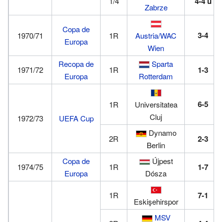
1/4
4-4
u
Zabrze
Copa de
3-4
1970/71
1R
Austria/WAC
Europa
Wien
Recopa de
Sparta
1971/72
1R
1-3
Europa
Rotterdam
6-5
1R
Universitatea
Cluj
1972/73
UEFA Cup
Dynamo
2R
2-3
Berlin
Copa de
Újpest
1974/75
1R
1-7
Europa
Dósza
1R
7-1
Eskişehirspor
MSV