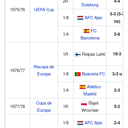
2R
4-4
Duisburg
1975/76
UEFA Cup
3-3
(5-3
1/8
AFC Ajax
ns)
FC
1/4
5-8
Barcelona
19-3
1R
Reipas Lahti
Recopa de
1976/77
Europa
1/8
Boavista FC
3-3
u
Atlético
1/4
2-3
Madrid
Copa de
Śląsk
1977/78
1R
5-2
Europa
Wrocław
1/8
AFC Ajax
2-4