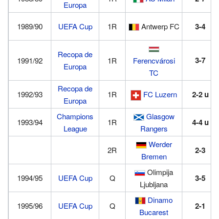
Europa
1989/90
UEFA Cup
1R
Antwerp FC
3-4
Recopa de
3-7
1991/92
1R
Ferencvárosi
Europa
TC
Recopa de
1992/93
1R
FC Luzern
2-2
u
Europa
Champions
Glasgow
1993/94
1R
4-4
u
League
Rangers
Werder
2R
2-3
Bremen
Olimpija
1994/95
UEFA Cup
Q
3-5
Ljubljana
Dinamo
1995/96
UEFA Cup
Q
2-1
Bucarest