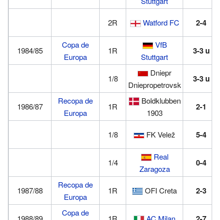
Stuttgart
2R
Watford FC
2-4
Copa de
VfB
1984/85
1R
3-3
u
Europa
Stuttgart
Dniepr
1/8
3-3
u
Dniepropetrovsk
Recopa de
Boldklubben
1986/87
1R
2-1
Europa
1903
1/8
FK Velež
5-4
Real
1/4
0-4
Zaragoza
Recopa de
1987/88
1R
OFI Creta
2-3
Europa
Copa de
1988/89
1R
AC Milan
2-7