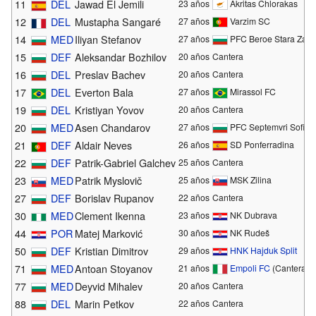
11
DEL
Jawad El Jemili
23 años
Akritas Chlorakas
12
DEL
Mustapha Sangaré
27 años
Varzim SC
14
MED
Iliyan Stefanov
27 años
PFC Beroe Stara Zago
15
DEF
Aleksandar Bozhilov
20 años
Cantera
16
DEL
Preslav Bachev
20 años
Cantera
17
DEL
Everton Bala
27 años
Mirassol FC
19
DEL
Kristiyan Yovov
20 años
Cantera
20
MED
Asen Chandarov
27 años
PFC Septemvri Sofia
21
DEF
Aldair Neves
26 años
SD Ponferradina
22
DEF
Patrik-Gabriel Galchev
25 años
Cantera
23
MED
Patrik Myslovič
25 años
MSK Zilina
27
DEF
Borislav Rupanov
22 años
Cantera
30
MED
Clement Ikenna
23 años
NK Dubrava
44
POR
Matej Marković
30 años
NK Rudeš
50
DEF
Kristian Dimitrov
29 años
HNK Hajduk Split
71
MED
Antoan Stoyanov
21 años
Empoli FC
(Cantera)
77
MED
Deyvid Mihalev
20 años
Cantera
88
DEL
Marin Petkov
22 años
Cantera