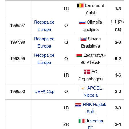
Eendracht
1R
1-3
Aalst
1-1
(2-4
Recopa de
Olimpija
1996/97
Q
Europa
Ljubljana
ns)
Recopa de
Slovan
1997/98
Q
2-3
Europa
Bratislava
Recopa de
Lakamatyu-
1998/99
Q
9-2
Europa
96 Vitebsk
FC
1R
1-6
Copenhagen
APOEL
1999/00
UEFA Cup
Q
2-0
Nicosia
HNK Hajduk
1R
3-0
Split
Juventus
2R
2-4
FC