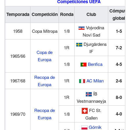
Competiciones UEFA
Cómputo
Temporada
Competición
Ronda
Club
global
Vojvodina
1958
Copa Mitropa
1/8
1-5
Novi Sad
Djurgårdens
1R
7-2
IF
Copa de
1965/66
Europa
1/8
Benfica
4-5
Recopa de
1967/68
1R
AC Milan
2-6
Europa
ÍB
1R
8-0
Vestmannaeyja
Recopa de
FC St.
4-0
1969/70
1/8
Europa
Gallen
Górnik