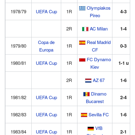
Olympiakos
1978/79
UEFA Cup
1R
4-3
Pireo
2R
AC Milan
1-4
Copa de
Real Madrid
1979/80
1R
0-3
Europa
CF
FC Dynamo
1980/81
UEFA Cup
1R
1-1
u
Kiev
2R
AZ 67
1-6
Dinamo
1981/82
UEFA Cup
1R
2-4
Bucarest
1982/83
UEFA Cup
1R
Sevilla FC
1-6
VfB
1983/84
UEFA Cup
1R
2-1