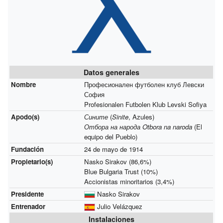
Datos generales
Nombre
Професионален футболен клуб Левски
София
Profesionalen Futbolen Klub Levski Sofiya
Apodo(s)
Сините
(
Sinite
, Azules)
Отбора на народа
Otbora na naroda
(El
equipo del Pueblo)
Fundación
24 de mayo de 1914
Propietario(s)
Nasko Sirakov (86,6%)
Blue Bulgaria Trust (10%)
Accionistas minoritarios (3,4%)
Presidente
Nasko Sirakov
Entrenador
Julio Velázquez
Instalaciones