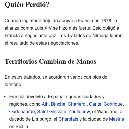
Quién Perdió?
Cuando Inglaterra dejó de apoyar a Francia en 1678, la
alianza contra Luis XIV se hizo más fuerte. Esto obligó a
Francia a negociar la paz. Los Tratados de Nimega fueron
el resultado de estas negociaciones.
Territorios Cambian de Manos
En estos tratados, se acordaron varios cambios de
territorio:
Francia devolvió a España algunas ciudades y
regiones, como
Ath
,
Binche
,
Charleroi
,
Gante
,
Cortrique
,
Oudenaarde
,
Saint-Ghislain
,
Zoutleeuw
, el Waasland, el
ducado de Limburgo, el
Charolais
y la ciudad de
Mesina
en Sicilia.