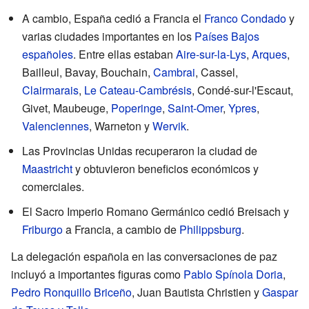
A cambio, España cedió a Francia el
Franco Condado
y
varias ciudades importantes en los
Países Bajos
españoles
. Entre ellas estaban
Aire-sur-la-Lys
,
Arques
,
Bailleul, Bavay, Bouchain,
Cambrai
, Cassel,
Clairmarais
,
Le Cateau-Cambrésis
, Condé-sur-l'Escaut,
Givet, Maubeuge,
Poperinge
,
Saint-Omer
,
Ypres
,
Valenciennes
, Warneton y
Wervik
.
Las Provincias Unidas recuperaron la ciudad de
Maastricht
y obtuvieron beneficios económicos y
comerciales.
El Sacro Imperio Romano Germánico cedió Breisach y
Friburgo
a Francia, a cambio de
Philippsburg
.
La delegación española en las conversaciones de paz
incluyó a importantes figuras como
Pablo Spínola Doria
,
Pedro Ronquillo Briceño
, Juan Bautista Christien y
Gaspar