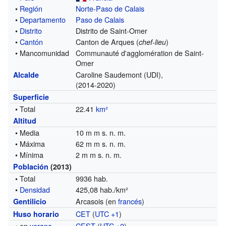
•
Región
Norte-Paso de Calais
•
Departamento
Paso de Calais
•
Distrito
Distrito de Saint-Omer
•
Cantón
Canton de Arques (
)
chef-lieu
• Mancomunidad
Communauté d'agglomération de Saint-
Omer
Caroline Saudemont (UDI),
Alcalde
(2014-2020)
Superficie
• Total
22.41
km²
Altitud
• Media
10 m m s. n. m.
• Máxima
62 m m s. n. m.
• Mínima
2 m m s. n. m.
Población
(2013)
• Total
9936 hab.
•
Densidad
425,08 hab./km²
Arcasois (en
francés
)
Gentilicio
CET
(
UTC +1
)
Huso horario
• en
verano
CEST
(
UTC +2
)