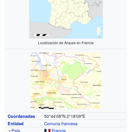
Localización de Arques en Francia
50°44′08″N
2°18′09″E
Coordenadas
Comuna francesa
Entidad
•
País
Francia