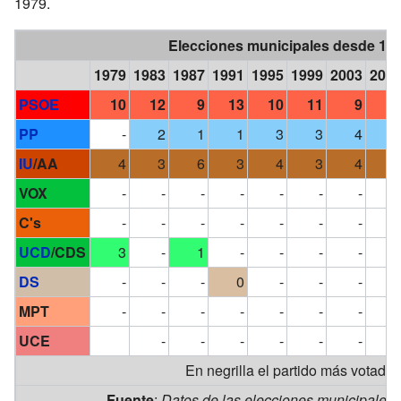
1979.
Elecciones municipales desde 19
1979
1983
1987
1991
1995
1999
2003
200
PSOE
10
12
9
13
10
11
9
1
PP
-
2
1
1
3
3
4
IU
/AA
4
3
6
3
4
3
4
VOX
-
-
-
-
-
-
-
C's
-
-
-
-
-
-
-
UCD
/CDS
3
-
1
-
-
-
-
DS
-
-
-
0
-
-
-
MPT
-
-
-
-
-
-
-
UCE
-
-
-
-
-
-
En negrilla el partido más votado
Fuente
:
Datos de las elecciones municipales