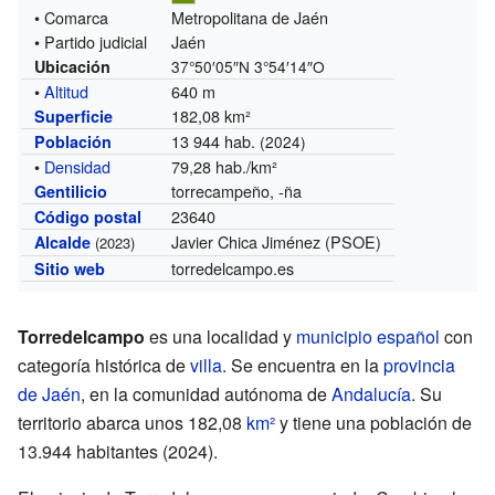
• Comarca
Metropolitana de Jaén
• Partido judicial
Jaén
Ubicación
37°50′05″N
3°54′14″O
•
Altitud
640 m
182,08 km²
Superficie
13 944 hab.
Población
(2024)
•
Densidad
79,28 hab./km²
torrecampeño, -ña
Gentilicio
23640
Código postal
Javier Chica Jiménez (PSOE)
Alcalde
(2023)
torredelcampo.es
Sitio web
Torredelcampo
es una localidad y
municipio
español
con
categoría histórica de
villa
. Se encuentra en la
provincia
de Jaén
, en la comunidad autónoma de
Andalucía
. Su
territorio abarca unos 182,08
km²
y tiene una población de
13.944 habitantes (2024).