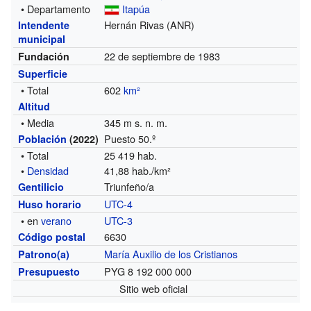
• Departamento
Itapúa
Hernán Rivas (ANR)
Intendente
municipal
22 de septiembre de 1983
Fundación
Superficie
• Total
602
km²
Altitud
• Media
345 m s. n. m.
Puesto 50.º
Población
(2022)
• Total
25 419 hab.
•
Densidad
41,88 hab./km²
Triunfeño/a
Gentilicio
UTC-4
Huso horario
• en
verano
UTC-3
6630
Código postal
María Auxilio de los Cristianos
Patrono(a)
PYG 8 192 000 000
Presupuesto
Sitio web oficial