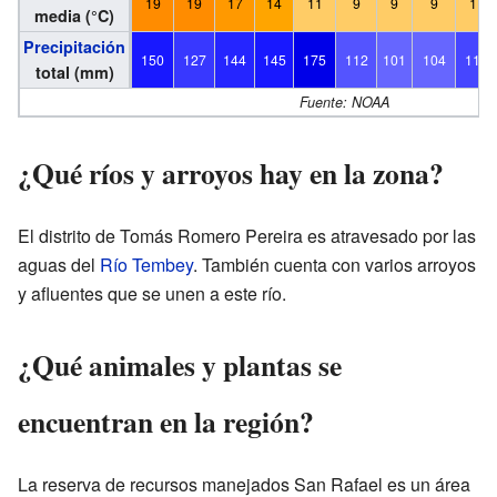
19
19
17
14
11
9
9
9
11
media (°C)
Precipitación
150
127
144
145
175
112
101
104
116
total (mm)
Fuente: NOAA
¿Qué ríos y arroyos hay en la zona?
El distrito de Tomás Romero Pereira es atravesado por las
aguas del
Río Tembey
. También cuenta con varios arroyos
y afluentes que se unen a este río.
¿Qué animales y plantas se
encuentran en la región?
La reserva de recursos manejados San Rafael es un área