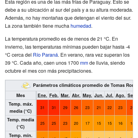
Esta región es una de las más frías de Paraguay. Esto se
debe a su ubicación al sur del país y a su altura moderada.
Además, no hay montañas que detengan el viento del sur.
La zona también tiene mucha
humedad
.
La temperatura promedio es de menos de 21 °C. En
invierno, las temperaturas mínimas pueden bajar hasta -4
°C cerca del
Río Paraná
. En verano, rara vez superan los
39 °C. Cada año, caen unos 1700
mm
de lluvia, siendo
octubre el mes con más precipitaciones.
Parámetros climáticos promedio de Tomas Rome
Mes
Ene.
Feb.
Mar.
Abr.
May.
Jun.
Jul.
Ago.
Sep.
Temp. máx.
31
31
29
26
23
21
22
23
25
media (°C)
Temp. media
25
25
23
20
17
15
15
16
18
(°C)
Temp. mín.