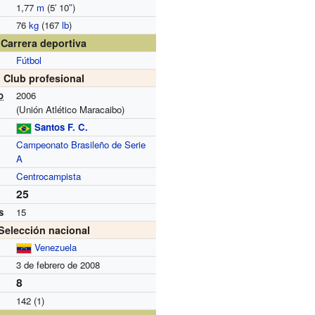
1,77
m
(5
′
10
″
)
76
kg
(167
lb
)
Carrera deportiva
Fútbol
Club profesional
o
2006
(Unión Atlético Maracaibo)
Santos F. C.
Campeonato Brasileño de Serie
A
Centrocampista
25
s
15
Selección nacional
Venezuela
3 de febrero de 2008
8
142 (1)