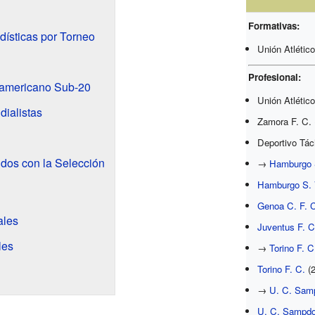
Formativas:
ísticas por Torneo
Unión Atlétic
Profesional:
americano Sub-20
Unión Atlétic
dialistas
Zamora F. C. 
Deportivo Tác
dos con la Selección
→
Hamburgo 
Hamburgo S. 
Genoa C. F. 
ales
Juventus F. C
les
→
Torino F. C
Torino F. C.
(2
→
U. C. Sam
U. C. Sampdo