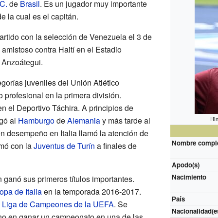
 C.
de
Brasil
. Es un jugador muy importante
de la cual es el capitán.
rtido con la selección de Venezuela el 3 de
 amistoso contra Haití en el Estadio
 Anzoátegui.
gorías juveniles del Unión Atlético
profesional en la primera división.
n el Deportivo Táchira. A principios de
egó al
Hamburgo
de
Alemania
y más tarde al
Ri
n desempeño en Italia llamó la atención de
Nombre compl
rmó con la
Juventus de Turín
a finales de
Apodo(s)
Nacimiento
ganó sus primeros títulos importantes.
opa de Italia
en la temporada 2016-2017.
País
a
Liga de Campeones de la UEFA
. Se
Nacionalidad(e
ano en ganar un campeonato en una de las