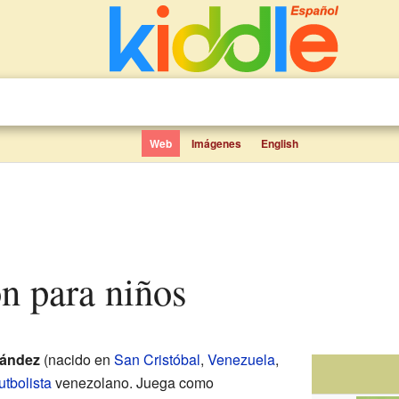
Web
Imágenes
English
n para niños
nández
(nacido en
San Cristóbal
,
Venezuela
,
utbolista
venezolano. Juega como