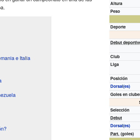
Altura
a.
Peso
Deporte
Debut deportiv
Club
mania e Italia
Liga
Posición
a
Dorsal(es)
nezuela
Goles en clube
Selección
Debut
Dorsal(es)
ón?
Part.
(goles)