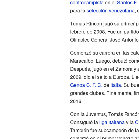
centrocampista
en el
Santos F.
para la
selección venezolana
, 
Tomás Rincón jugó su primer pa
febrero de 2008. Fue un partido
Olímpico General José Antonio
Comenzó su carrera en las cate
Maracaibo. Luego, debutó como 
Después, jugó en el Zamora y e
2009, dio el salto a Europa. Ll
Genoa C. F. C.
de
Italia
. Su bue
grandes clubes. Finalmente, fi
2016.
Con la Juventus, Tomás Rincón 
Consiguió la
liga italiana
y la
C
También fue subcampeón de l
convirtió en el primer venezol