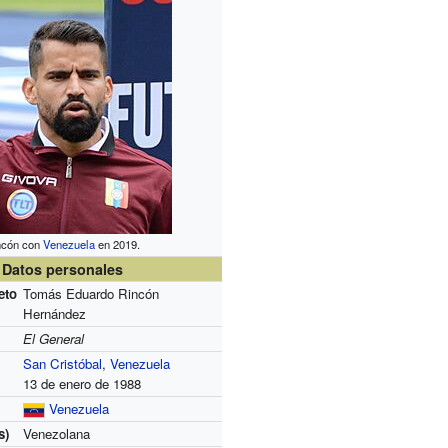
ncón con
Venezuela
en 2019.
Datos personales
eto
Tomás Eduardo Rincón
Hernández
El General
San Cristóbal
,
Venezuela
13 de enero de 1988
Venezuela
s)
Venezolana