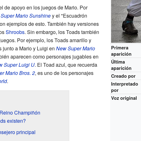
l de apoyo en los juegos de Mario. Por
n
Super Mario Sunshine
y el "Escuadrón
on ejemplos de esto. También hay versiones
los
Shroobs
. Sin embargo, los Toads también
uegos. Por ejemplo, los Toads amarillo y
Primera
 junto a Mario y Luigi en
New Super Mario
aparición
mbién aparecen como personajes jugables en
Última
 Super Luigi U
. El Toad azul, que recuerda
aparición
r Mario Bros. 2
, es uno de los personajes
Creado por
rld
.
Interpretado
por
Voz original
l Reino Champiñón
ds existen?
sejero principal