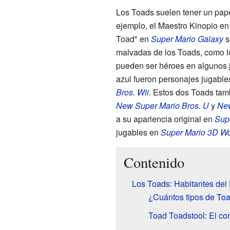
Los Toads suelen tener un pape
ejemplo, el Maestro Kinopio e
Toad" en
Super Mario Galaxy
s
malvadas de los Toads, como 
pueden ser héroes en algunos j
azul fueron personajes jugables
Bros. Wii
. Estos dos Toads ta
New Super Mario Bros. U
y
New
a su apariencia original en
Supe
jugables en
Super Mario 3D Wo
Contenido
Los Toads: Habitantes de
¿Cuántos tipos de Toa
Toad Toadstool: El con