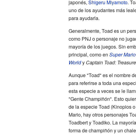
japonés,
Shigeru Miyamoto
. T
uno de los ayudantes más leal
para ayudarla.
Generalmente, Toad es un pers
como PNJ o personaje no jugad
mayoría de los juegos. Sin emb
principal, como en
Super Mario
World
y
Captain Toad: Treasure
Aunque "Toad" es el nombre de
para referirse a toda una espec
esta especie a veces se le lla
"Gente Champiñón". Esto quier
de la especie Toad (Kinopios o
Mario, hay otros personajes To
Toadbert y Toadiko. La mayorí
forma de champiñón y un chale