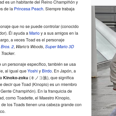
oad es un habitante del Reino Champiñón y
es de la
Princesa Peach
. Siempre trabaja
onaje que no se puede controlar (conocido
or). Él ayuda a
Mario
y a sus amigos en la
argo, a veces Toad es el personaje
 Bros. 2
,
Wario's Woods
,
Super Mario 3D
 Tracker
.
 un personaje específico, también se usa
ie, al igual que
Yoshi
y
Birdo
. En Japón, a
ma
Kinoko-zoku
(
キノコ族
)
, que significa
e decir que Toad (Kinopio) es un miembro
 Gente Champiñón). En la franquicia de
ad, como Toadette, el Maestro Kinopio,
a de los Toads tienen una cabeza grande con
co.