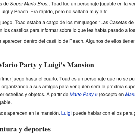
s de
Super Mario Bros.
, Toad fue un personaje jugable en la v
 Luigi y Peach. Era rápido, pero no saltaba muy alto.
e juego, Toad estaba a cargo de los minijuegos "Las Casetas d
 los castillos para informar sobre lo que les había pasado a lo
s aparecen dentro del castillo de Peach. Algunos de ellos tiene
 Mario Party y Luigi's Mansion
primer juego hasta el cuarto, Toad es un personaje que no se pu
, organizando a sus amigos para ver quién será la próxima supe
r estrellas y objetos. A partir de
Mario Party 5
(excepto en
Mari
gable.
ads aparecen en la mansión.
Luigi
puede hablar con ellos para g
ntura y deportes