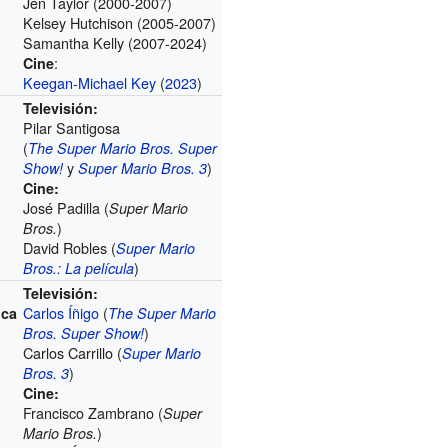
Jen Taylor (2000-2007)
Kelsey Hutchison (2005-2007)
Samantha Kelly (2007-2024)
:
Cine
Keegan-Michael Key
(
2023
)
Televisión:
Pilar Santigosa
(
The Super Mario Bros. Super
y
)
Show!
Super Mario Bros. 3
Cine:
José Padilla (
Super Mario
)
Bros.
David Robles (
Super Mario
)
Bros.: La película
Televisión:
Carlos Íñigo
(
ica
The Super Mario
)
Bros. Super Show!
Carlos Carrillo (
Super Mario
)
Bros. 3
Cine:
Francisco Zambrano (
Super
)
Mario Bros.