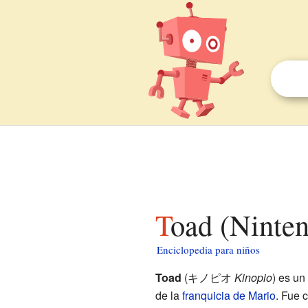
Toad (Ninte
Enciclopedia para niños
Toad
(
キノピオ
Kinopio
)
es un 
de la
franquicia de Mario
. Fue 