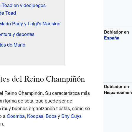
e Toad en videojuegos
 de Toad
Mario Party y Luigi's Mansion
Doblador en
ntura y deportes
España
tes de Mario
ntes del Reino Champiñón
Doblador en
Hispanoamér
del Reino Champiñón. Su característica más
n forma de seta, que puede ser de
on muy buenos organizando fiestas, como se
to a
Goomba
,
Koopas
,
Boos
y
Shy Guys
n.