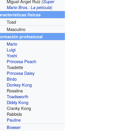
Miguel Ángel Ruiz (
Super
)
Mario Bros.: La película
racterísticas físicas
Toad
Masculino
formación profesional
Mario
Luigi
Yoshi
Princesa Peach
Toadette
Princesa Daisy
Birdo
Donkey Kong
Rosalina
Toadsworth
Diddy Kong
Cranky Kong
Rabbids
Pauline
Bowser