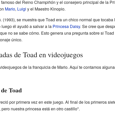
 famoso del Reino Champiñón y el consejero principal de la Pr
son
Mario
,
Luigi
y el Maestro Kinopio.
.
(1993), se muestra que Toad era un chico normal que tocaba 
o luego él ayudó a salvar a la
Princesa Daisy
. Se cree que desp
e no se sabe cómo. Esto genera una pregunta sobre si Toad e
onaje único.
adas de Toad en videojuegos
ideojuegos de la franquicia de Mario. Aquí te contamos alguna
 de Toad
eció por primera vez en este juego. Al final de los primeros siet
 pero nuestra princesa está en otro castillo".