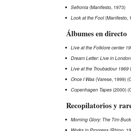
Sefronia
(Manifesto, 1973)
Look at the Fool
(Manifesto, 
Álbumes en directo
Live at the Folklore center 1
Dream Letter: Live in Londo
Live at the Troubadour 1969
(
Once I Was
(Varese, 1999) (G
Copenhagen Tapes
(2000) (
Recopilatorios y rar
Morning Glory: The Tim Buck
Works in Progress
(Rhino, 19