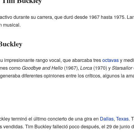
e Tim Buckley
 activo durante su carrera, que duró desde 1967 hasta 1975. La
n musical.
Buckley
su impresionante rango vocal, que abarcaba tres
octavas
y medi
lbumes como
Goodbye and Hello
(1967),
Lorca
(1970) y
Starsailor
 generaba diferentes opiniones entre los críticos, algunos la a
kley terminó el último concierto de una gira en
Dallas
,
Texas
. 
as vendidas. Tim Buckley falleció poco después, el 29 de junio 