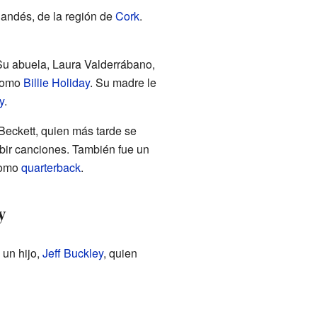
landés, de la región de
Cork
.
Su abuela, Laura Valderrábano,
 como
Billie Holiday
. Su madre le
y
.
 Beckett, quien más tarde se
ibir canciones. También fue un
como
quarterback
.
y
 un hijo,
Jeff Buckley
, quien