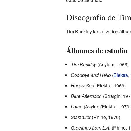
edad de 28 años.
Discografía de Ti
Tim Buckley lanzó varios álbum
Álbumes de estudio
Tim Buckley
(Asylum, 1966)
Goodbye and Hello
(
Elektra
,
Happy Sad
(Elektra, 1969)
Blue Afternoon
(Straight, 197
Lorca
(Asylum/Elektra, 1970)
Starsailor
(Rhino, 1970)
Greetings from L.A.
(Rhino, 1