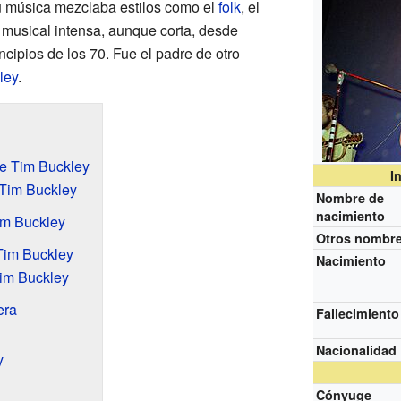
u música mezclaba estilos como el
folk
, el
 musical intensa, aunque corta, desde
ncipios de los 70. Fue el padre de otro
ley
.
de Tim Buckley
I
 Tim Buckley
Nombre de
nacimiento
im Buckley
Otros nombr
Tim Buckley
Nacimiento
Tim Buckley
era
Fallecimiento
Nacionalidad
y
Cónyuge