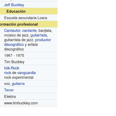
Jeff Buckley
Educación
Escuela secundaria Loara
formación profesional
Cantautor
,
cantante
, banjista,
músico de jazz,
guitarrista
,
guitarrista de jazz,
productor
discográfico
y artista
discográfico
1967 - 1975
Tim Buckley
folk-Rock
rock
de
vanguardia
rock experimental
voz,
guitarra
Tenor
Elektra
www.timbuckley.com