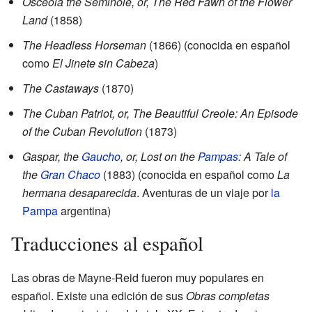
Osceola the Seminole, or, The Red Fawn of the Flower
Land
(1858)
The Headless Horseman
(1866) (conocida en español
como
El Jinete sin Cabeza
)
The Castaways
(1870)
The Cuban Patriot, or, The Beautiful Creole: An Episode
of the Cuban Revolution
(1873)
Gaspar, the
Gaucho
, or, Lost on the
Pampas
: A Tale of
the
Gran Chaco
(1883) (conocida en español como
La
hermana desaparecida
. Aventuras de un viaje por
la
Pampa
argentina)
Traducciones al español
Las obras de Mayne-Reid fueron muy populares en
español. Existe una edición de sus
Obras completas