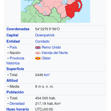
54°22′N
5°56′O
Coordenadas
Downpatrick
Capital
Condado
Entidad
•
País
Reino Unido
• Nación
Irlanda del Norte
•
Provincia
Úlster
histórica
Superficie
• Total
2448
km²
Altitud
• Media
8 m s. n. m.
Población
• Total
454 000 hab.
•
Densidad
217,18 hab./km²
UTC±00:00
Huso horario