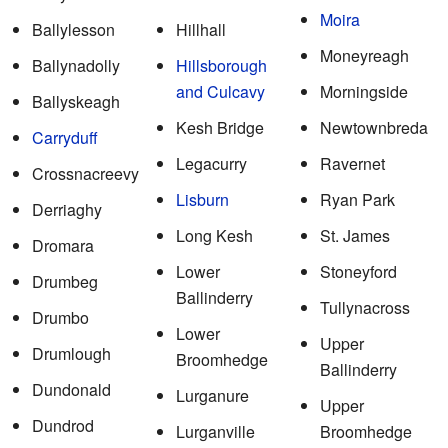
Moira
Ballylesson
Hillhall
Moneyreagh
Ballynadolly
Hillsborough
and Culcavy
Morningside
Ballyskeagh
Kesh Bridge
Newtownbreda
Carryduff
Legacurry
Ravernet
Crossnacreevy
Lisburn
Ryan Park
Derriaghy
Long Kesh
St. James
Dromara
Lower
Stoneyford
Drumbeg
Ballinderry
Tullynacross
Drumbo
Lower
Upper
Drumlough
Broomhedge
Ballinderry
Dundonald
Lurganure
Upper
Dundrod
Lurganville
Broomhedge