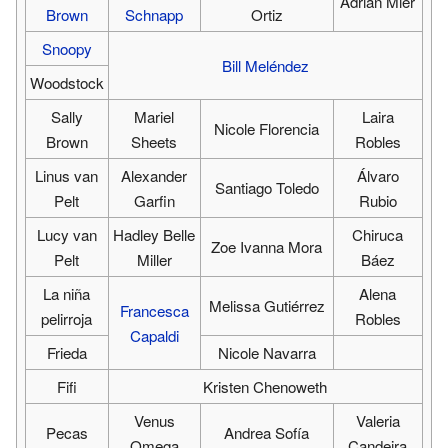
Adrián Mier
Brown
Schnapp
Ortiz
Snoopy
Bill Meléndez
Woodstock
Sally
Mariel
Laira
Nicole Florencia
Brown
Sheets
Robles
Linus van
Alexander
Álvaro
Santiago Toledo
Pelt
Garfin
Rubio
Lucy van
Hadley Belle
Chiruca
Zoe Ivanna Mora
Pelt
Miller
Báez
La niña
Alena
Melissa Gutiérrez
Francesca
pelirroja
Robles
Capaldi
Frieda
Nicole Navarra
Fifi
Kristen Chenoweth
Venus
Valeria
Pecas
Andrea Sofía
Omega
Candeira