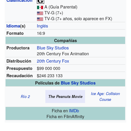
A (Guía Parental)
TV-G (7+)
TV-G (7+ años, solo aparece en FX)
Inglés
Idioma
(s)
16:9
Formato
Compañías
Blue Sky Studios
Productora
20th Century Fox Animation
20th Century Fox
Distribución
$99 000 000
Presupuesto
$246 233 133
Recaudación
Películas de
Blue Sky Studios
Ice Age: Collision
Río 2
The Peanuts Movie
Course
Ficha
en
IMDb
Ficha
en FilmAffinity