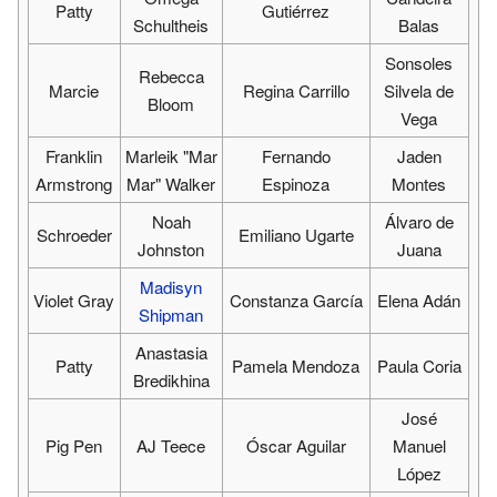
Patty
Gutiérrez
Schultheis
Balas
Sonsoles
Rebecca
Marcie
Regina Carrillo
Silvela de
Bloom
Vega
Franklin
Marleik "Mar
Fernando
Jaden
Armstrong
Mar" Walker
Espinoza
Montes
Noah
Álvaro de
Schroeder
Emiliano Ugarte
Johnston
Juana
Madisyn
Violet Gray
Constanza García
Elena Adán
Shipman
Anastasia
Patty
Pamela Mendoza
Paula Coria
Bredikhina
José
Pig Pen
AJ Teece
Óscar Aguilar
Manuel
López