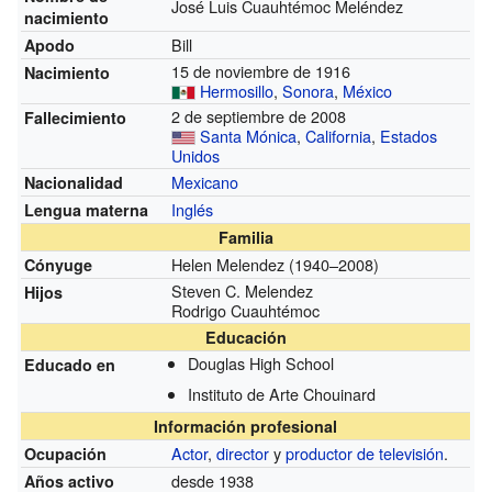
José Luis Cuauhtémoc Meléndez
nacimiento
Bill
Apodo
15 de noviembre de 1916
Nacimiento
Hermosillo
,
Sonora
,
México
2 de septiembre de 2008
Fallecimiento
Santa Mónica
,
California
,
Estados
Unidos
Mexicano
Nacionalidad
Inglés
Lengua materna
Familia
Helen Melendez (1940–2008)
Cónyuge
Steven C. Melendez
Hijos
Rodrigo Cuauhtémoc
Educación
Douglas High School
Educado en
Instituto de Arte Chouinard
Información profesional
Actor
,
director
y
productor de televisión
.
Ocupación
desde 1938
Años activo