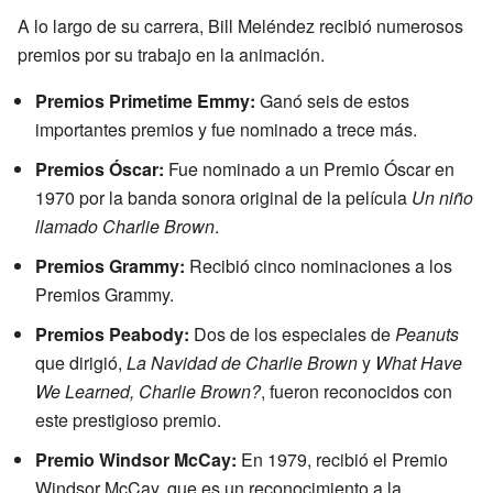
A lo largo de su carrera, Bill Meléndez recibió numerosos
premios por su trabajo en la animación.
Premios Primetime Emmy:
Ganó seis de estos
importantes premios y fue nominado a trece más.
Premios Óscar:
Fue nominado a un Premio Óscar en
1970 por la banda sonora original de la película
Un niño
llamado Charlie Brown
.
Premios Grammy:
Recibió cinco nominaciones a los
Premios Grammy.
Premios Peabody:
Dos de los especiales de
Peanuts
que dirigió,
La Navidad de Charlie Brown
y
What Have
We Learned, Charlie Brown?
, fueron reconocidos con
este prestigioso premio.
Premio Windsor McCay:
En 1979, recibió el Premio
Windsor McCay, que es un reconocimiento a la