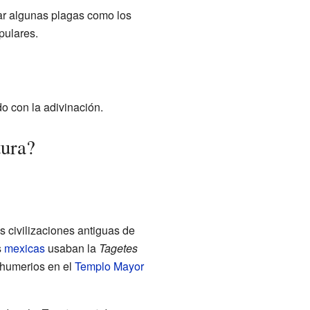
lar algunas plagas como los
pulares.
do con la adivinación.
tura?
s civilizaciones antiguas de
s
mexicas
usaban la
Tagetes
sahumerios en el
Templo Mayor