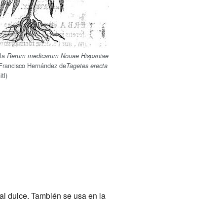
 la
Rerum medicarum Nouae Hispaniae
Francisco Hernández de
Tagetes erecta
tl)
al dulce. También se usa en la