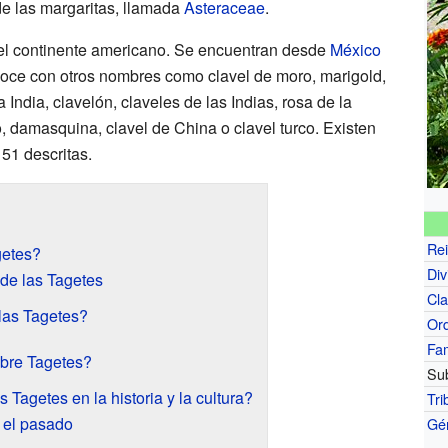
de las margaritas, llamada
Asteraceae
.
del continente americano. Se encuentran desde
México
noce con otros nombres como clavel de moro, marigold,
a India, clavelón, claveles de las Indias, rosa de la
, damasquina, clavel de China o clavel turco. Existen
51 descritas.
Re
getes?
Div
 de las Tagetes
Cl
las Tagetes?
Or
Fam
mbre Tagetes?
Sub
 Tagetes en la historia y la cultura?
Tri
 el pasado
Gé