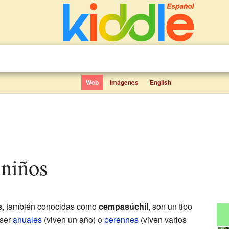
Web
Imágenes
English
 niños
s
, también conocidas como
cempasúchil
, son un tipo
 ser
anuales
(viven un año) o
perennes
(viven varios