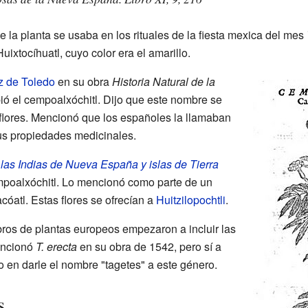
a planta se usaba en los rituales de la fiesta mexica del mes
Huixtocíhuatl, cuyo color era el amarillo.
z de Toledo
en su obra
Historia Natural de la
ió el cempoalxóchitl. Dijo que este nombre se
 flores. Mencionó que los españoles la llamaban
sus propiedades medicinales.
 las Indias de Nueva España y islas de Tierra
empoalxóchitl. Lo mencionó como parte de un
cóatl. Estas flores se ofrecían a
Huitzilopochtli
.
libros de plantas europeos empezaron a incluir las
ncionó
T. erecta
en su obra de 1542, pero sí a
ro en darle el nombre "tagetes" a este género.
s