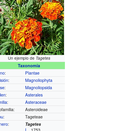
Un ejemplo de
Tagetes
Taxonomía
ino
:
Plantae
isión
:
Magnoliophyta
ase
:
Magnoliopsida
den
:
Asterales
ilia
:
Asteraceae
familia:
Asteroideae
bu
:
Tageteae
nero
:
Tagetes
L.
, 1753