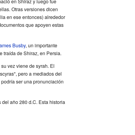
ació en Shiraz y luego fue
llas. Otras versiones dicen
lia en ese entonces) alrededor
y documentos que apoyen estas
ames Busby
, un importante
e traída de Shiraz, en Persia.
su vez viene de syrah. El
"scyras", pero a mediados del
 podría ser una pronunciación
del año 280 d.C. Esta historia