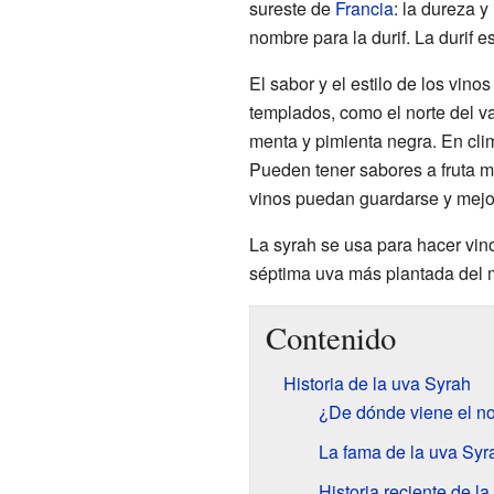
sureste de
Francia
: la dureza y
nombre para la durif. La durif 
El sabor y el estilo de los vi
templados, como el norte del v
menta y pimienta negra. En cl
Pueden tener sabores a fruta m
vinos puedan guardarse y mejor
La syrah se usa para hacer vino
séptima uva más plantada del
Contenido
Historia de la uva Syrah
¿De dónde viene el n
La fama de la uva Syr
Historia reciente de l