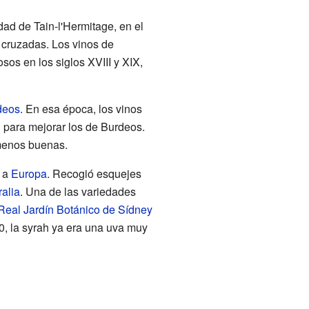
dad de Tain-l'Hermitage, en el
 cruzadas. Los vinos de
os en los siglos XVIII y XIX,
deos
. En esa época, los vinos
 para mejorar los de Burdeos.
menos buenas.
ó a
Europa
. Recogió esquejes
ralia
. Una de las variedades
Real Jardín Botánico de Sídney
0, la syrah ya era una uva muy