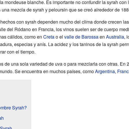
 la mondeuse blanche. Es importante no confundir la syrah con la
es una mezcla de syrah y peloursin que se creó alrededor de 188
nos hechos con syrah dependen mucho del clima donde crecen las
alle del Ródano en Francia, los vinos suelen ser de cuerpo med
imas cálidos, como en
Creta
o el
valle de Barossa
en
Australia
, 
adura, especias y anís. La acidez y los taninos de la syrah pe
ar con el tiempo.
s de una sola variedad de uva o para mezclarla con otras. En 20
 mundo. Se encuentra en muchos países, como
Argentina
,
Franc
ombre Syrah?
ah
a Syrah