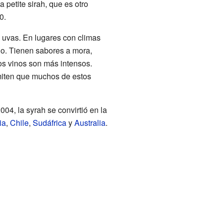
 petite sirah, que es otro
0.
 uvas. En lugares con climas
io. Tienen sabores a mora,
los vinos son más intensos.
rmiten que muchos de estos
04, la syrah se convirtió en la
ia
,
Chile
,
Sudáfrica
y
Australia
.