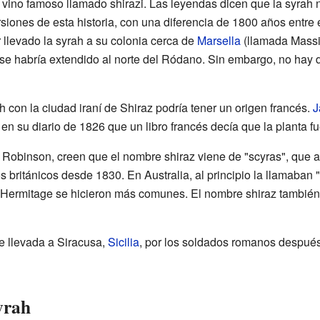
vino famoso llamado shirazi. Las leyendas dicen que la syrah n
iones de esta historia, con una diferencia de 1800 años entre e
llevado la syrah a su colonia cerca de
Marsella
(llamada Massi
 se habría extendido al norte del Ródano. Sin embargo, no ha
 con la ciudad iraní de Shiraz podría tener un origen francés.
J
 en su diario de 1826 que un libro francés decía que la planta fu
Robinson, creen que el nombre shiraz viene de "scyras", que a 
 británicos desde 1830. En Australia, al principio la llamaban 
y Hermitage se hicieron más comunes. El nombre shiraz también
e llevada a Siracusa,
Sicilia
, por los soldados romanos después 
yrah