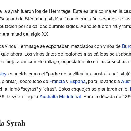
 la syrah fueron los de Hermitage. Esta es una colina en la ciu
Gaspard de Stérimberg vivió allí como ermitaño después de las
putación por su calidad durante siglos. Aunque fueron muy famos
mera mitad del siglo XX.
chos vinos Hermitage se exportaban mezclados con vinos de
Bur
que ahora. Los vinos tintos de regiones más cálidas se usaban
 se mejoraban con Hermitage, especialmente en las cosechas 
sby
, conocido como el "padre de la viticultura australiana", viaj
plantar), sobre todo de
Francia
y
España
, para llevarlos a
Aust
l la llamó "scyras" y "ciras". Estos esquejes se plantaron en el
39, la syrah llegó a
Australia Meridional
. Para la década de 186
 la Syrah