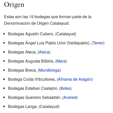
Origen
Estas son las 15 bodegas que forman parte de la
Denominación de Origen Calatayud:
Bodegas Agustín Cubero, (Calatayud)
Bodegas Ángel Luis Pablo Uriol (Valdepablo), (
Terrer
)
Bodegas Ateca, (
Ateca
)
Bodegas Augusta Bílbilis, (
Mara
)
Bodegas Breca, (
Munébrega
)
Bodega Colás Viticultores, (
Alhama de Aragón
)
Bodegas Esteban Castejón, (
Ibdes
)
Bodegas Guerrero Sebastián, (
Acered
)
Bodegas Langa, (Calatayud)