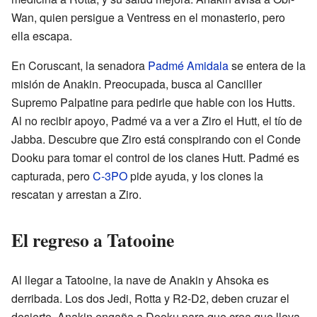
Wan, quien persigue a Ventress en el monasterio, pero
ella escapa.
En Coruscant, la senadora
Padmé Amidala
se entera de la
misión de Anakin. Preocupada, busca al Canciller
Supremo Palpatine para pedirle que hable con los Hutts.
Al no recibir apoyo, Padmé va a ver a Ziro el Hutt, el tío de
Jabba. Descubre que Ziro está conspirando con el Conde
Dooku para tomar el control de los clanes Hutt. Padmé es
capturada, pero
C-3PO
pide ayuda, y los clones la
rescatan y arrestan a Ziro.
El regreso a Tatooine
Al llegar a Tatooine, la nave de Anakin y Ahsoka es
derribada. Los dos Jedi, Rotta y R2-D2, deben cruzar el
desierto. Anakin engaña a Dooku para que crea que lleva