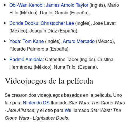
Obi-Wan Kenobi
:
James Arnold Taylor
(inglés), Mario
Filio (México), Daniel García (España).
Conde Dooku
:
Christopher Lee
(inglés), José Lavat
(México), Joaquín Díaz (España).
Yoda
:
Tom Kane
(inglés),
Arturo Mercado
(México),
Ricardo Palmerola (España).
Padmé Amidala
: Catherine Taber (inglés), Cristina
Hernández (México), Nuria Trifol (España).
Videojuegos de la película
Se crearon dos videojuegos basados en la película. Uno
fue para
Nintendo DS
llamado
Star Wars: The Clone Wars
- Jedi Alliance
, y el otro para
Wii
llamado
Star Wars: The
Clone Wars - Lightsaber Duels
.