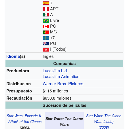
7
APT
A
Livre
PG
M/6
+7
PG
I (Todos)
Inglés
Idioma
(s)
Compañías
Lucasfilm Ltd.
Productora
Lucasfilm Animation
Warner Bros. Pictures
Distribución
$115 millones
Presupuesto
$653.8 millones
Recaudación
Sucesión de películas
Star Wars: Episode II -
Star Wars: The Clone
Star Wars: The Clone
Attack of the Clones
Wars (serie)
Wars
(2002)
(2008)