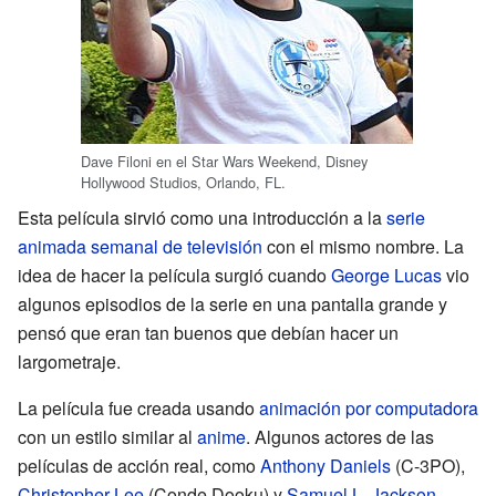
Dave Filoni en el Star Wars Weekend, Disney
Hollywood Studios, Orlando, FL.
Esta película sirvió como una introducción a la
serie
animada semanal de televisión
con el mismo nombre. La
idea de hacer la película surgió cuando
George Lucas
vio
algunos episodios de la serie en una pantalla grande y
pensó que eran tan buenos que debían hacer un
largometraje.
La película fue creada usando
animación por computadora
con un estilo similar al
anime
. Algunos actores de las
películas de acción real, como
Anthony Daniels
(C-3PO),
Christopher Lee
(Conde Dooku) y
Samuel L. Jackson